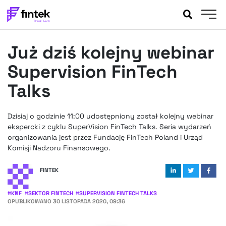
AKTUALNOŚCI
Już dziś kolejny webinar
BANKOWOŚĆ
EVENTY
Supervision FinTech
FELIETONY
Talks
WYWIADY
LEGAL
Dzisiaj o godzinie 11:00 udostępniony został kolejny webinar
PODCASTY
ekspercki z cyklu SuperVision FinTech Talks. Seria wydarzeń
EXTRA
organizowania jest przez Fundację FinTech Poland i Urząd
FINTEK
Komisji Nadzoru Finansowego.
OKIEM EKSPERTA
FINTEK
#
KNF
#
SEKTOR FINTECH
#
SUPERVISION FINTECH TALKS
OPUBLIKOWANO
30 LISTOPADA 2020, 09:36