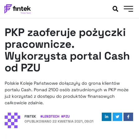
AKTUALNOŚCI
PKP zaoferuje pożyczki
BANKOWOŚĆ
EVENTY
pracownicze.
FELIETONY
Wykorzysta portal Cash
WYWIADY
od PZU
LEGAL
PODCASTY
Polskie Koleje Państwowe dołączyły do grona klientów
EXTRA
FINTEK
portalu Cash. Ponad 2100 osób zatrudnionych w PKP może
OKIEM EKSPERTA
już korzystać z dostępu do produktów finansowych
całkowicie zdalnie.
FINTEK
#
LENDTECH
#
PZU
OPUBLIKOWANO
22 KWIETNIA 2021, 09:01