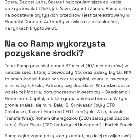
Opera, Dapper Labs, Sorare i najpopularniejsze aplikacje
do kryptowalut i DeFi, jak Aave, Argent i Zerion. Ramp działa
na podstawie brytyjskich przepisów i jest zarejestrowany w
Financial Conduct Authority w związku z działalnością
na rynkach kryptowalut.
Na co Ramp wykorzysta
pozyskane środki?
Teraz Ramp pozyskał ponad 37 mln zł (10,1 mln dolarów) w
rundzie seed, której przewodziły NfX oraz Galaxy Digital. NfX
to amerykański fundusz venture capital, znany z inwestycji
m.in. w Lyft, Flickr, Patreon, czy Doordash. W rundzie udział
wzięła też Mozilla, dotychczasowi inwestorzy – Seedcamp i
Firstminute Capital, a także grupa aniołów biznesu. W tym
gronie znaleźli się m.in. Balaji S. Srinivasan (były CTO
Coinbase), Taavet Hinrikus (CEO i założyciel Wise, dawniej
TransferWise), Roham Gharegozlou (CEO i założyciel Dapper
Labs), Piotr Pisarz (CEO i założyciel Uncapped) i Bartek Pucek.
Ramp wykorzysta pozyskany kapitał, by dalej rozwijać swój