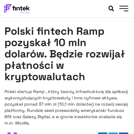
AKTUALNOŚCI
Polski fintech Ramp
BANKOWOŚĆ
EVENTY
pozyskał 10 mln
FELIETONY
dolarów. Będzie rozwijał
WYWIADY
płatności w
LEGAL
kryptowalutach
PODCASTY
EXTRA
FINTEK
OKIEM EKSPERTA
Polski startup Ramp , który tworzy infrastrukturę dla aplikacji
wykorzystujących kryptowaluty i inne cyfrowe aktywa,
pozyskał ponad 37 mln zł (10,1 mln dolarów) na rozwój swojej
platformy. Rundzie seed przewodziły amerykański fundusz
NfX oraz Galaxy Digital, a w gronie inwestorów znalazła się
m.in. Mozilla.