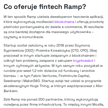
Co oferuje fintech Ramp?
W ten sposób Ramp ułatwia deweloperom tworzenie aplikacji,
które wykorzystują możliwości
blockchaina
i oferują prostotę
płatności porównywalną do świata e-commerce. W rezultacie
są one bardziej dostępne dla masowego użytkownika –
czytamy w komunikacie.
Startup został założony w roku 2018 przez Szymona
Sypniewicza (CEO) i Przemka Kowalczyka (CTO, CPO). Obaj
pracowali w innym startupie związanym z blockchainem i
odkryli tam problemy związane z zakupem
kryptowalut
i
innych cyfrowych aktywów. W tym samym roku pozyskali w
rundzie pre-seed 1,2 mln dolarów od funduszy i aniołów
biznesu – w tym Fabric Ventures, Firstminute Capital,
Seedcamp i MakerDAO. Startup wziął też udział w programie
akceleracyjnym Huge Thing, w którym współpracował z Alior
Bankiem.
Dziś Ramp ma ponad 200 partnerów, którzy wykorzystują
rozwijaną przez firmę infrastrukturę. To między innymi Mozilla,