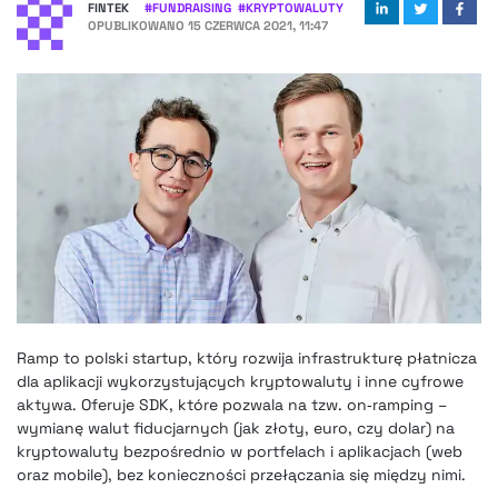
FINTEK
#
FUNDRAISING
#
KRYPTOWALUTY
OPUBLIKOWANO
15 CZERWCA 2021, 11:47
Ramp to polski startup, który rozwija infrastrukturę płatnicza
dla aplikacji wykorzystujących kryptowaluty i inne cyfrowe
aktywa. Oferuje SDK, które pozwala na tzw. on‑ramping –
wymianę walut fiducjarnych (jak złoty, euro, czy dolar) na
kryptowaluty bezpośrednio w portfelach i aplikacjach (web
oraz mobile), bez konieczności przełączania się między nimi.