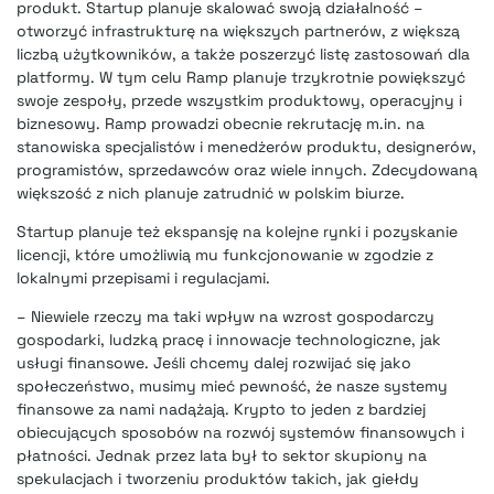
produkt. Startup planuje skalować swoją działalność –
otworzyć infrastrukturę na większych partnerów, z większą
liczbą użytkowników, a także poszerzyć listę zastosowań dla
platformy. W tym celu Ramp planuje trzykrotnie powiększyć
swoje zespoły, przede wszystkim produktowy, operacyjny i
biznesowy. Ramp prowadzi obecnie rekrutację m.in. na
stanowiska specjalistów i menedżerów produktu, designerów,
programistów, sprzedawców oraz wiele innych. Zdecydowaną
większość z nich planuje zatrudnić w polskim biurze.
Startup planuje też ekspansję na kolejne rynki i pozyskanie
licencji, które umożliwią mu funkcjonowanie w zgodzie z
lokalnymi przepisami i regulacjami.
– Niewiele rzeczy ma taki wpływ na wzrost gospodarczy
gospodarki, ludzką pracę i innowacje technologiczne, jak
usługi finansowe. Jeśli chcemy dalej rozwijać się jako
społeczeństwo, musimy mieć pewność, że nasze systemy
finansowe za nami nadążają. Krypto to jeden z bardziej
obiecujących sposobów na rozwój systemów finansowych i
płatności. Jednak przez lata był to sektor skupiony na
spekulacjach i tworzeniu produktów takich, jak giełdy