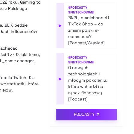
2022 roku.
Gaming to
#
PODCASTY
ec z Polskiego
SFINTECHOWANI
BNPL, omnichannel i
TikTok Shop – co
ce.
BLIK będzie
▶
zmieni polski e-
ałach influencerów
commerce?
[Podcast/Wywiad]
zachęcać
i 1 zł. Dzięki temu,
#
PODCASTY
ki _game changer,
SFINTECHOWANI
O nowych
technologiach i
ormie Twitch. Dla
▶
młodym pokoleniu,
we statuetki, które
które wchodzi na
iejów.
rynek finansowy
[Podcast]
PODCASTY