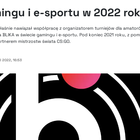
mingu i e-sportu w 2022 ro
aśnie nawiązał współpracę z organizatorem turniejów dla amator
wa BLIKA w świecie gamingu i e-sportu. Pod koniec 2021 roku, z p
artnerem mistrzostw świata CS:GO.
 2022, 16:53