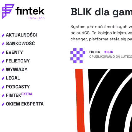
BLIK dla ga
System płatności mobilnych wł
beloudGG. To kolejna inicjaty
AKTUALNOŚCI
changer, platforma stała się p
BANKOWOŚĆ
EVENTY
FINTEK
#
BLIK
OPUBLIKOWANO
24 LUTEGO
FELIETONY
WYWIADY
LEGAL
PODCASTY
EXTRA
FINTEK
OKIEM EKSPERTA