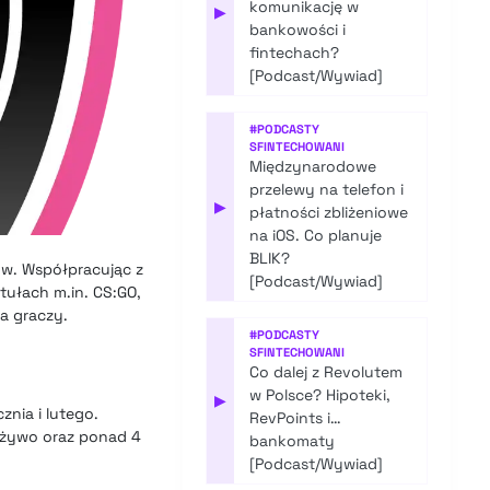
komunikację w
▶
bankowości i
fintechach?
[Podcast/Wywiad]
#
PODCASTY
SFINTECHOWANI
Międzynarodowe
przelewy na telefon i
▶
płatności zbliżeniowe
na iOS. Co planuje
BLIK?
ów. Współpracując z
[Podcast/Wywiad]
tułach m.in. CS:GO,
a graczy.
#
PODCASTY
SFINTECHOWANI
Co dalej z Revolutem
w Polsce? Hipoteki,
▶
znia i lutego.
RevPoints i…
 żywo oraz ponad 4
bankomaty
[Podcast/Wywiad]