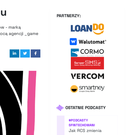
ku
PARTNERZY:
ów - marką
omocą agencji _game
OSTATNIE PODCASTY
#
PODCASTY
SFINTECHOWANI
Jak RCS zmienia