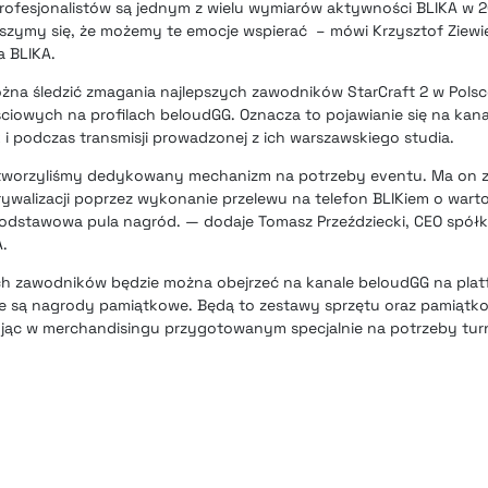
profesjonalistów są jednym z wielu wymiarów aktywności BLIKA w 
eszymy się, że możemy te emocje wspierać
–
mówi Krzysztof Ziewi
a BLIKA.
żna śledzić zmagania najlepszych zawodników StarCraft 2 w Pols
iowych na profilach beloudGG. Oznacza to pojawianie się na kan
i podczas transmisji prowadzonej z ich warszawskiego studia.
stworzyliśmy dedykowany mechanizm na potrzeby eventu. Ma on 
alizacji poprzez wykonanie przelewu na telefon BLIKiem o wartośc
 podstawowa pula nagród. —
dodaje Tomasz Przeździecki, CEO spół
A.
h zawodników będzie można obejrzeć na kanale beloudGG na platf
ne są nagrody pamiątkowe. Będą to zestawy sprzętu oraz pamiątko
ąc w merchandisingu przygotowanym specjalnie na potrzeby turn