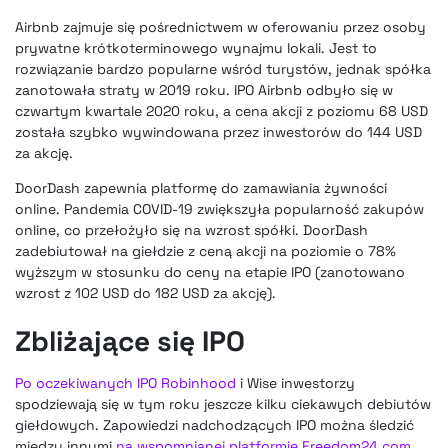
Airbnb zajmuje się pośrednictwem w oferowaniu przez osoby
prywatne krótkoterminowego wynajmu lokali. Jest to
rozwiązanie bardzo popularne wśród turystów, jednak spółka
zanotowała straty w 2019 roku.
IPO Airbnb odbyło się w
czwartym kwartale 2020 roku, a cena akcji z poziomu 68 USD
została szybko wywindowana przez inwestorów do 144 USD
za akcję.
DoorDash zapewnia platformę do zamawiania żywności
online. Pandemia COVID-19 zwiększyła popularność zakupów
online, co przełożyło się na wzrost spółki. DoorDash
zadebiutował na giełdzie z ceną akcji na poziomie o 78%
wyższym w stosunku do ceny na etapie IPO (zanotowano
wzrost z 102 USD do 182 USD za akcję).
Zbliżające się IPO
Po oczekiwanych IPO Robinhood
i Wise inwestorzy
spodziewają się w tym roku jeszcze kilku ciekawych debiutów
giełdowych. Zapowiedzi nadchodzących IPO można śledzić
między innymi
na wspomnianej platformie Freedom24.com
.