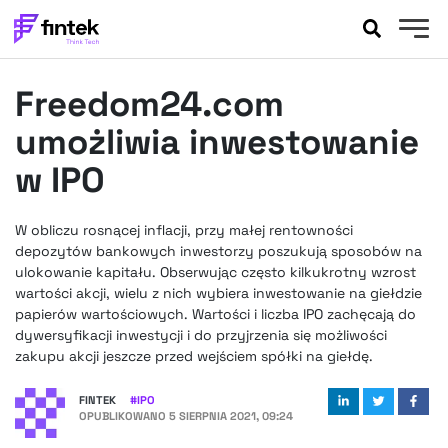
AKTUALNOŚCI
Freedom24.com
BANKOWOŚĆ
EVENTY
umożliwia inwestowanie
FELIETONY
w IPO
WYWIADY
LEGAL
W obliczu rosnącej inflacji, przy małej rentowności
PODCASTY
depozytów bankowych inwestorzy poszukują sposobów na
EXTRA
ulokowanie kapitału. Obserwując często kilkukrotny wzrost
FINTEK
wartości akcji, wielu z nich wybiera inwestowanie na giełdzie
OKIEM EKSPERTA
papierów wartościowych. Wartości i liczba IPO zachęcają do
dywersyfikacji inwestycji i do przyjrzenia się możliwości
zakupu akcji jeszcze przed wejściem spółki na giełdę.
FINTEK
#
IPO
OPUBLIKOWANO
5 SIERPNIA 2021, 09:24