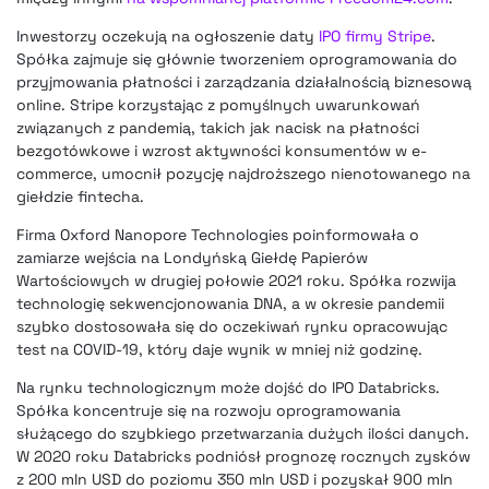
Inwestorzy oczekują na ogłoszenie daty
IPO firmy Stripe
.
Spółka zajmuje się głównie tworzeniem oprogramowania do
przyjmowania płatności i zarządzania działalnością biznesową
online. Stripe korzystając z pomyślnych uwarunkowań
związanych z pandemią, takich jak nacisk na płatności
bezgotówkowe i wzrost aktywności konsumentów w e-
commerce, umocnił pozycję najdroższego nienotowanego na
giełdzie fintecha.
Firma Oxford Nanopore Technologies poinformowała o
zamiarze wejścia na Londyńską Giełdę Papierów
Wartościowych w drugiej połowie 2021 roku. Spółka rozwija
technologię sekwencjonowania DNA, a w okresie pandemii
szybko dostosowała się do oczekiwań rynku opracowując
test na COVID-19, który daje wynik w mniej niż godzinę.
Na rynku technologicznym może dojść do IPO Databricks.
Spółka koncentruje się na rozwoju oprogramowania
służącego do szybkiego przetwarzania dużych ilości danych.
W 2020 roku Databricks podniósł prognozę rocznych zysków
z 200 mln USD do poziomu 350 mln USD i pozyskał 900 mln