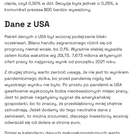
cięcia, czyli 0,50% w dół. Decyzja była jednak o 0,25%, a
komunikat prezesa BOC bardzo wyważony.
Dane z USA
Pakiet danych z USA był wczoraj podejrzanie bliski
oczekiwań. Bilans handlu zagranicznego różnił się od
prognozy niemal wcale, bo 0,1%. Wyraźnie słabiej wypadła
zatem liczba wakatów wg JOLTS. 7,673 miliona aktywnych
ofert pracy to najgorszy wynik od początku 2021 roku.
Z drugiej strony warto zwrócić uwagę, że nie jest to wynikiem
pandemicznego dołka, bo przed pandemią nigdy tak
wysokiego wyniku nie było. Po prostu po pandemii w USA
gwałtownie wyskoczyła liczba nieobsadzonych miejsc pracy.
Jest to jednak negatywny sygnał dla amerykańskiej
gospodarki, bo to znaczy, że przedsiębiorcy mniej chętnie
zatrudniają. Jeżeli dodamy do tego neutralne dane z
zamówień, to można zrozumieć, dlaczego inwestorzy wczoraj
odwracali się od dolara w stronę euro.
Dzisiaj w kalendarzu danych makroekonomicznych warto