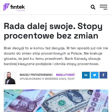
AKTUALNOŚCI
Rada dalej swoje. Stopy
BANKOWOŚĆ
EVENTY
procentowe bez zmian
FELIETONY
WYWIADY
Brak decyzji to w końcu też decyzja. W ten sposób już rok nie
doszło do zmian stóp procentowych w Polsce. Nie brakuje
LEGAL
głosów, że jest ku temu przestrzeń. Bank Kanady stosuje
PODCASTY
bardziej klasyczne podejście i obniża stopy procentowe.
EXTRA
FINTEK
MACIEJ PRZYGÓRZEWSKI
#
WALUTOMAT
OKIEM EKSPERTA
OPUBLIKOWANO
5 WRZEŚNIA 2024, 10:47