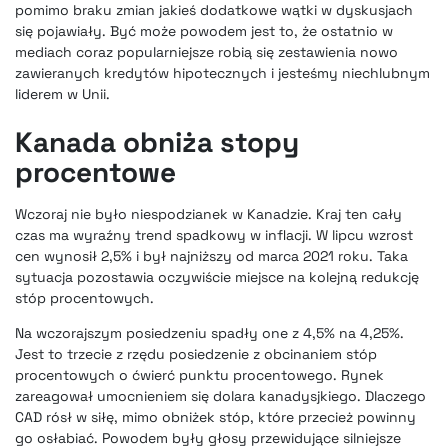
pomimo braku zmian jakieś dodatkowe wątki w dyskusjach
się pojawiały. Być może powodem jest to, że ostatnio w
mediach coraz popularniejsze robią się zestawienia nowo
zawieranych kredytów hipotecznych i jesteśmy niechlubnym
liderem w Unii.
Kanada obniża stopy
procentowe
Wczoraj nie było niespodzianek w Kanadzie. Kraj ten cały
czas ma wyraźny trend spadkowy w inflacji. W lipcu wzrost
cen wynosił 2,5% i był najniższy od marca 2021 roku. Taka
sytuacja pozostawia oczywiście miejsce na kolejną redukcję
stóp procentowych.
Na wczorajszym posiedzeniu spadły one z 4,5% na 4,25%.
Jest to trzecie z rzędu posiedzenie z obcinaniem stóp
procentowych o ćwierć punktu procentowego. Rynek
zareagował umocnieniem się dolara kanadysjkiego. Dlaczego
CAD rósł w siłę, mimo obniżek stóp, które przecież powinny
go osłabiać. Powodem były głosy przewidujące silniejsze