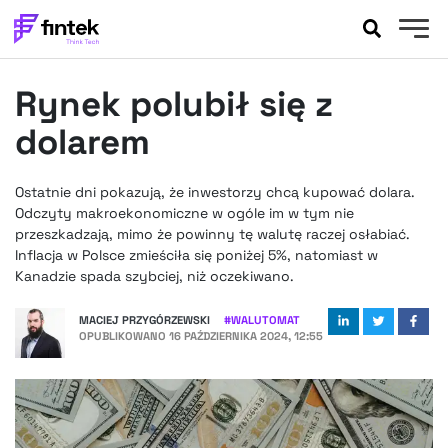
AKTUALNOŚCI
Rynek polubił się z
BANKOWOŚĆ
EVENTY
dolarem
FELIETONY
WYWIADY
Ostatnie dni pokazują, że inwestorzy chcą kupować dolara.
Odczyty makroekonomiczne w ogóle im w tym nie
LEGAL
przeszkadzają, mimo że powinny tę walutę raczej osłabiać.
PODCASTY
Inflacja w Polsce zmieściła się poniżej 5%, natomiast w
EXTRA
FINTEK
Kanadzie spada szybciej, niż oczekiwano.
OKIEM EKSPERTA
MACIEJ PRZYGÓRZEWSKI
#
WALUTOMAT
OPUBLIKOWANO
16 PAŹDZIERNIKA 2024, 12:55