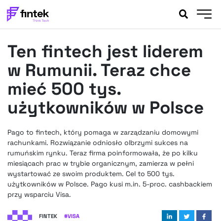
AKTUALNOŚCI
Ten fintech jest liderem
BANKOWOŚĆ
EVENTY
w Rumunii. Teraz chce
FELIETONY
mieć 500 tys.
WYWIADY
użytkowników w Polsce
LEGAL
PODCASTY
Pago to fintech, który pomaga w zarządzaniu domowymi
EXTRA
FINTEK
rachunkami. Rozwiązanie odniosło olbrzymi sukces na
OKIEM EKSPERTA
rumuńskim rynku. Teraz firma poinformowała, że po kilku
miesiącach prac w trybie organicznym, zamierza w pełni
wystartować ze swoim produktem. Cel to 500 tys.
użytkowników w Polsce. Pago kusi m.in. 5-proc. cashbackiem
przy wsparciu Visa.
FINTEK
#
VISA