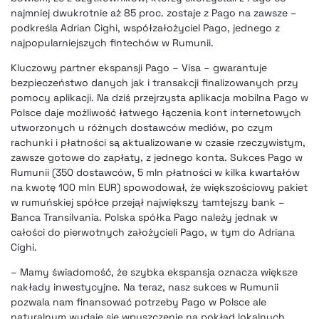
najmniej dwukrotnie aż 85 proc. zostaje z Pago na zawsze –
podkreśla Adrian Cighi, współzałożyciel Pago, jednego z
najpopularniejszych fintechów w Rumunii.
Kluczowy partner ekspansji Pago – Visa – gwarantuje
bezpieczeństwo danych jak i transakcji finalizowanych przy
pomocy aplikacji. Na dziś przejrzysta aplikacja mobilna Pago w
Polsce daje możliwość łatwego łączenia kont internetowych
utworzonych u różnych dostawców mediów, po czym
rachunki i płatności są aktualizowane w czasie rzeczywistym,
zawsze gotowe do zapłaty, z jednego konta. Sukces Pago w
Rumunii (350 dostawców, 5 mln płatności w kilka kwartałów
na kwotę 100 mln EUR) spowodował, że większościowy pakiet
w rumuńskiej spółce przejął największy tamtejszy bank –
Banca Transilvania. Polska spółka Pago należy jednak w
całości do pierwotnych założycieli Pago, w tym do Adriana
Cighi.
– Mamy świadomość, że szybka ekspansja oznacza większe
nakłady inwestycyjne. Na teraz, nasz sukces w Rumunii
pozwala nam finansować potrzeby Pago w Polsce ale
naturalnym wydaje się wpuszczenie na pokład lokalnych