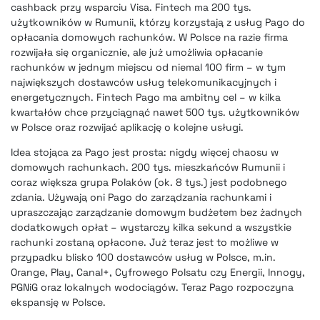
cashback przy wsparciu Visa. Fintech ma 200 tys.
użytkowników w Rumunii, którzy korzystają z usług Pago do
opłacania domowych rachunków. W Polsce na razie firma
rozwijała się organicznie, ale już umożliwia opłacanie
rachunków w jednym miejscu od niemal 100 firm – w tym
największych dostawców usług telekomunikacyjnych i
energetycznych. Fintech Pago ma ambitny cel – w kilka
kwartałów chce przyciągnąć nawet 500 tys. użytkowników
w Polsce oraz rozwijać aplikację o kolejne usługi.
Idea stojąca za Pago jest prosta: nigdy więcej chaosu w
domowych rachunkach. 200 tys. mieszkańców Rumunii i
coraz większa grupa Polaków (ok. 8 tys.) jest podobnego
zdania. Używają oni Pago do zarządzania rachunkami i
upraszczając zarządzanie domowym budżetem bez żadnych
dodatkowych opłat – wystarczy kilka sekund a wszystkie
rachunki zostaną opłacone. Już teraz jest to możliwe w
przypadku blisko 100 dostawców usług w Polsce, m.in.
Orange, Play, Canal+, Cyfrowego Polsatu czy Energii, Innogy,
PGNiG oraz lokalnych wodociągów. Teraz Pago rozpoczyna
ekspansję w Polsce.