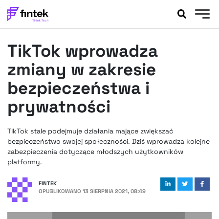
AKTUALNOŚCI
TikTok wprowadza
BANKOWOŚĆ
EVENTY
zmiany w zakresie
FELIETONY
bezpieczeństwa i
WYWIADY
prywatności
LEGAL
PODCASTY
TikTok stale podejmuje działania mające zwiększać
EXTRA
FINTEK
bezpieczeństwo swojej społeczności. Dziś wprowadza kolejne
OKIEM EKSPERTA
zabezpieczenia dotyczące młodszych użytkowników
platformy.
FINTEK
OPUBLIKOWANO
13 SIERPNIA 2021, 08:49