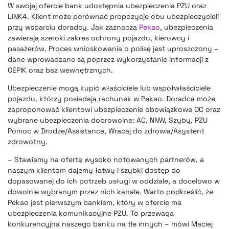
W swojej ofercie bank udostępnia ubezpieczenia PZU oraz
LINK4. Klient może porównać propozycje obu ubezpieczycieli
przy wsparciu doradcy. Jak zaznacza
Pekao
, ubezpieczenia
zawierają szeroki zakres ochrony pojazdu, kierowcy i
pasażerów. Proces wnioskowania o polisę jest uproszczony –
dane wprowadzane są poprzez wykorzystanie informacji z
CEPIK oraz baz wewnętrznych.
Ubezpieczenie mogą kupić właściciele lub współwłaściciele
pojazdu, którzy posiadają rachunek w Pekao. Doradca może
zaproponować klientowi ubezpieczenie obowiązkowe OC oraz
wybrane ubezpieczenia dobrowolne: AC, NNW, Szyby, PZU
Pomoc w Drodze/Assistance, Wracaj do zdrowia/Asystent
zdrowotny.
– Stawiamy na ofertę wysoko notowanych partnerów, a
naszym klientom dajemy łatwy i szybki dostęp do
dopasowanej do ich potrzeb usługi w oddziale, a docelowo w
dowolnie wybranym przez nich kanale. Warto podkreślić, że
Pekao jest pierwszym bankiem, który w ofercie ma
ubezpieczenia komunikacyjne PZU. To przewaga
konkurencyjna naszego banku na tle innych – mówi Maciej