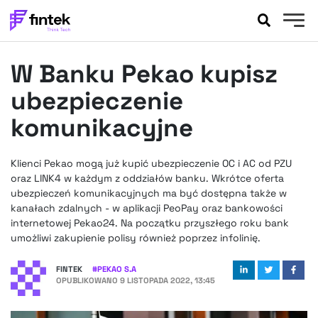
AKTUALNOŚCI
W Banku Pekao kupisz
BANKOWOŚĆ
EVENTY
ubezpieczenie
FELIETONY
komunikacyjne
WYWIADY
LEGAL
Klienci Pekao mogą już kupić ubezpieczenie OC i AC od PZU
PODCASTY
oraz LINK4 w każdym z oddziałów banku. Wkrótce oferta
EXTRA
ubezpieczeń komunikacyjnych ma być dostępna także w
FINTEK
kanałach zdalnych - w aplikacji PeoPay oraz bankowości
OKIEM EKSPERTA
internetowej Pekao24. Na początku przyszłego roku bank
umożliwi zakupienie polisy również poprzez infolinię.
FINTEK
#
PEKAO S.A
OPUBLIKOWANO
9 LISTOPADA 2022, 13:45