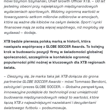
mówi Szymon Szymański, Chief Growth Officer XTB. –
Od lat
jesteśmy obecni przy największych międzynarodowych
wydarzeniach sportowych. Widzimy ogromną wartość w
towarzyszeniu setkom milionów odbiorców w emocjach,
które są ważne dla kibiców na całym świecie. Sport i rynki
finansowe mają ze sobą więcej wspólnego, niż mogłoby się
wydawać
– dodaje.
XTB będzie pierwszą polską marką w historii, która
nawiązała współpracę z GLOBE SOCCER Awards. To kolejny
krok w budowaniu pozycji firmy w świadomości globalnej
społeczności, szczególnie w kontekście ogromnej
popularności piłki nożnej w kluczowych dla XTB regionach
świata.
–
Cieszymy się, że marka taka jak XTB dołącza do grona
partnerów GLOBE SOCCER Awards
– mówi Tommaso Bendoni,
założyciel i prezes GLOBE SOCCER. –
Globalna perspektywa,
innowacyjne podejście do technologii oraz umiejętność
budowania międzynarodowych relacji to wartości, które
łączą XTB z najważniejszymi nazwiskami i decydentami
światowego futbolu
– podsumowuje.