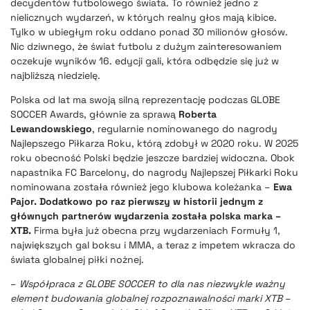
decydentów futbolowego świata. To również jedno z
nielicznych wydarzeń, w których realny głos mają kibice.
Tylko w ubiegłym roku oddano ponad 30 milionów głosów.
Nic dziwnego, że świat futbolu z dużym zainteresowaniem
oczekuje wyników 16. edycji gali, która odbędzie się już w
najbliższą niedzielę.
Polska od lat ma swoją silną reprezentację podczas GLOBE
SOCCER Awards, głównie za sprawą
Roberta
Lewandowskiego
, regularnie nominowanego do nagrody
Najlepszego Piłkarza Roku, którą zdobył w 2020 roku. W 2025
roku obecność Polski będzie jeszcze bardziej widoczna. Obok
napastnika FC Barcelony, do nagrody Najlepszej Piłkarki Roku
nominowana została również jego klubowa koleżanka –
Ewa
Pajor.
Dodatkowo po raz pierwszy w historii jednym z
głównych partnerów wydarzenia została polska marka –
XTB.
Firma była już obecna przy wydarzeniach Formuły 1,
największych gal boksu i MMA, a teraz z impetem wkracza do
świata globalnej piłki nożnej.
–
Współpraca z GLOBE SOCCER to dla nas niezwykle ważny
element budowania globalnej rozpoznawalności marki XTB
–