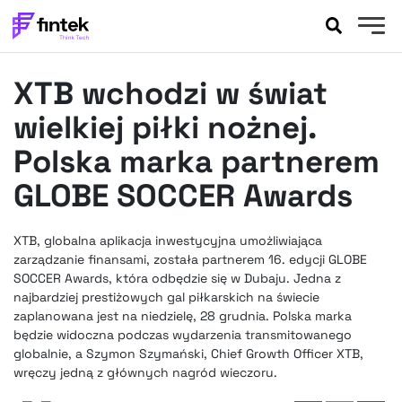
AKTUALNOŚCI
XTB wchodzi w świat
BANKOWOŚĆ
EVENTY
wielkiej piłki nożnej.
FELIETONY
Polska marka partnerem
WYWIADY
GLOBE SOCCER Awards
LEGAL
PODCASTY
XTB, globalna aplikacja inwestycyjna umożliwiająca
EXTRA
FINTEK
zarządzanie finansami, została partnerem 16. edycji GLOBE
OKIEM EKSPERTA
SOCCER Awards, która odbędzie się w Dubaju. Jedna z
najbardziej prestiżowych gal piłkarskich na świecie
zaplanowana jest na niedzielę, 28 grudnia. Polska marka
będzie widoczna podczas wydarzenia transmitowanego
globalnie, a Szymon Szymański, Chief Growth Officer XTB,
wręczy jedną z głównych nagród wieczoru.