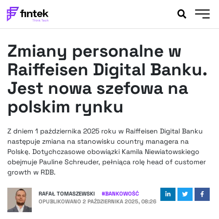
AKTUALNOŚCI
Zmiany personalne w
BANKOWOŚĆ
EVENTY
Raiffeisen Digital Banku.
FELIETONY
Jest nowa szefowa na
WYWIADY
polskim rynku
LEGAL
PODCASTY
Z dniem 1 października 2025 roku w Raiffeisen Digital Banku
EXTRA
FINTEK
następuje zmiana na stanowisku country managera na
OKIEM EKSPERTA
Polskę. Dotychczasowe obowiązki Kamila Niewiatowskiego
obejmuje Pauline Schreuder, pełniąca rolę head of customer
growth w RDB.
RAFAŁ TOMASZEWSKI
#
BANKOWOŚĆ
OPUBLIKOWANO
2 PAŹDZIERNIKA 2025, 08:26