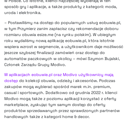
w Polsce. Co istotne, klienci najczęściej wybierają w ten
sposób gry i aplikacje, a także produkty z kategorii: moda,
uroda i elektronika.
– Postawiliśmy na dostęp do popularnych usług eobuwie.pl,
w tym Przymierz zanim zapłacisz czy rekomendacje doboru
rozmiaru obuwia esize.me (na rynku polskim). W ubiegłym
roku wydaliśmy nową aplikację eobuwie.pl, która istotnie
wspiera wzrost w segmencie, a użytkownikom daje możliwość
jeszcze szybszej finalizacji zamówień oraz dostęp do
automatów paczkowych w okolicy – mówi Szymon Bujalski,
Członek Zarządu Grupy Modivo.
W aplikacjach eobuwie.pl oraz Modivo użytkownicy mają
dostęp
do kolekcji obuwia, odzieży i akcesoriów. Podczas
zakupów mogą wybierać spośród marek m.in. premium,
casual i sportowych. Dodatkowo od grudnia 2022 r. klienci
Modivo mogą także z poziomu aplikacji korzystać z oferty
marketplace, zyskując tym samym dostęp do oferty
produktów sprzedawanych przez sprawdzonych partnerów
handlowych także z kategorii home & decor.