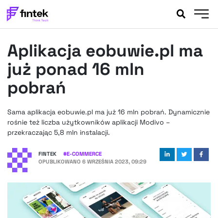
AKTUALNOŚCI
Aplikacja eobuwie.pl ma
BANKOWOŚĆ
EVENTY
już ponad 16 mln
FELIETONY
pobrań
WYWIADY
LEGAL
Sama aplikacja eobuwie.pl ma już 16 mln pobrań. Dynamicznie
PODCASTY
rośnie też liczba użytkowników aplikacji Modivo –
EXTRA
przekraczając 5,8 mln instalacji.
FINTEK
OKIEM EKSPERTA
FINTEK
#
E-COMMERCE
OPUBLIKOWANO
6 WRZEŚNIA 2023, 09:29