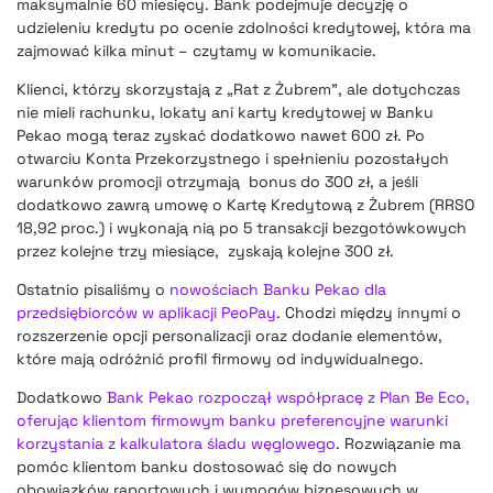
maksymalnie 60 miesięcy. Bank podejmuje decyzję o
udzieleniu kredytu po ocenie zdolności kredytowej, która ma
zajmować kilka minut – czytamy w komunikacie.
Klienci, którzy skorzystają z „Rat z Żubrem”, ale dotychczas
nie mieli rachunku, lokaty ani karty kredytowej w Banku
Pekao mogą teraz zyskać dodatkowo nawet 600 zł. Po
otwarciu Konta Przekorzystnego i spełnieniu pozostałych
warunków promocji otrzymają bonus do 300 zł, a jeśli
dodatkowo zawrą umowę o Kartę Kredytową z Żubrem (RRSO
18,92 proc.) i wykonają nią po 5 transakcji bezgotówkowych
przez kolejne trzy miesiące, zyskają kolejne 300 zł.
Ostatnio pisaliśmy o
nowościach Banku Pekao dla
przedsiębiorców w aplikacji PeoPay
. Chodzi między innymi o
rozszerzenie opcji personalizacji oraz dodanie elementów,
które mają odróżnić profil firmowy od indywidualnego.
Dodatkowo
Bank Pekao rozpoczął współpracę z Plan Be Eco,
oferując klientom firmowym banku preferencyjne warunki
korzystania z kalkulatora śladu węglowego
. Rozwiązanie ma
pomóc klientom banku dostosować się do nowych
obowiązków raportowych i wymogów biznesowych w