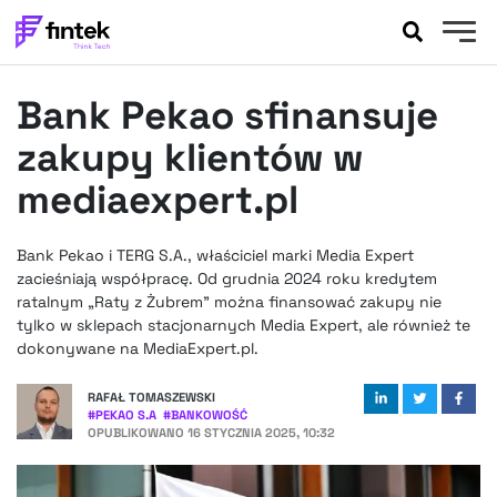
AKTUALNOŚCI
Bank Pekao sfinansuje
BANKOWOŚĆ
EVENTY
zakupy klientów w
FELIETONY
mediaexpert.pl
WYWIADY
LEGAL
Bank Pekao i TERG S.A., właściciel marki Media Expert
PODCASTY
zacieśniają współpracę. Od grudnia 2024 roku kredytem
EXTRA
ratalnym „Raty z Żubrem” można finansować zakupy nie
FINTEK
tylko w sklepach stacjonarnych Media Expert, ale również te
OKIEM EKSPERTA
dokonywane na MediaExpert.pl.
RAFAŁ TOMASZEWSKI
#
PEKAO S.A
#
BANKOWOŚĆ
OPUBLIKOWANO
16 STYCZNIA 2025, 10:32