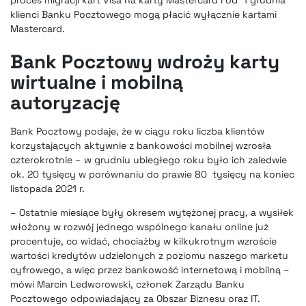
proces migracji kart Visa na karty Mastercard i od 1 grudnia
klienci Banku Pocztowego mogą płacić wyłącznie kartami
Mastercard.
Bank Pocztowy wdroży karty
wirtualne i mobilną
autoryzację
Bank Pocztowy podaje, że w ciągu roku liczba klientów
korzystających aktywnie z bankowości mobilnej wzrosła
czterokrotnie – w grudniu ubiegłego roku było ich zaledwie
ok. 20 tysięcy w porównaniu do prawie 80 tysięcy na koniec
listopada 2021 r.
– Ostatnie miesiące były okresem wytężonej pracy, a wysiłek
włożony w rozwój jednego wspólnego kanału online już
procentuje, co widać, chociażby w kilkukrotnym wzroście
wartości kredytów udzielonych z poziomu naszego marketu
cyfrowego, a więc przez bankowość internetową i mobilną –
mówi Marcin Ledworowski, członek Zarządu Banku
Pocztowego odpowiadający za Obszar Biznesu oraz IT.