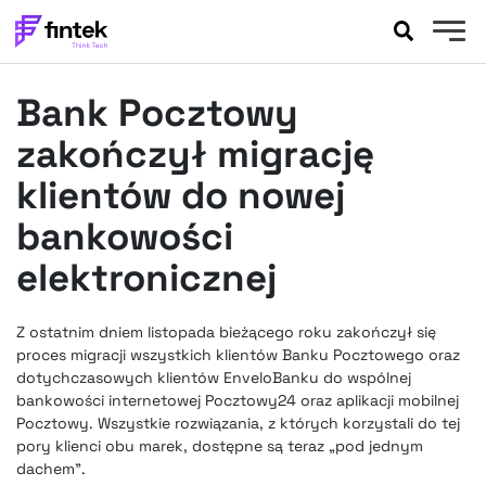
AKTUALNOŚCI
Bank Pocztowy
BANKOWOŚĆ
EVENTY
zakończył migrację
FELIETONY
klientów do nowej
WYWIADY
bankowości
LEGAL
elektronicznej
PODCASTY
EXTRA
FINTEK
OKIEM EKSPERTA
Z ostatnim dniem listopada bieżącego roku zakończył się
proces migracji wszystkich klientów Banku Pocztowego oraz
dotychczasowych klientów EnveloBanku do wspólnej
bankowości internetowej Pocztowy24 oraz aplikacji mobilnej
Pocztowy. Wszystkie rozwiązania, z których korzystali do tej
pory klienci obu marek, dostępne są teraz „pod jednym
dachem”.