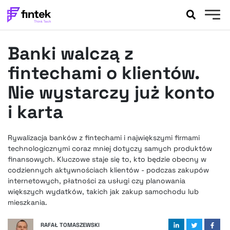
AKTUALNOŚCI
Banki walczą z
BANKOWOŚĆ
EVENTY
fintechami o klientów.
FELIETONY
Nie wystarczy już konto
WYWIADY
i karta
LEGAL
PODCASTY
Rywalizacja banków z fintechami i największymi firmami
EXTRA
FINTEK
technologicznymi coraz mniej dotyczy samych produktów
OKIEM EKSPERTA
finansowych. Kluczowe staje się to, kto będzie obecny w
codziennych aktywnościach klientów - podczas zakupów
internetowych, płatności za usługi czy planowania
większych wydatków, takich jak zakup samochodu lub
mieszkania.
RAFAŁ TOMASZEWSKI