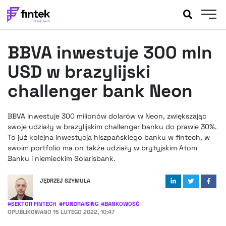
AKTUALNOŚCI
BBVA inwestuje 300 mln
BANKOWOŚĆ
EVENTY
USD w brazylijski
FELIETONY
challenger bank Neon
WYWIADY
LEGAL
BBVA inwestuje 300 milionów dolarów w Neon, zwiększając
PODCASTY
swoje udziały w brazylijskim challenger banku do prawie 30%.
EXTRA
To już kolejna inwestycja hiszpańskiego banku w fintech, w
FINTEK
swoim portfolio ma on także udziały w brytyjskim Atom
OKIEM EKSPERTA
Banku i niemieckim Solarisbank.
JĘDRZEJ SZYMULA
#
SEKTOR FINTECH
#
FUNDRAISING
#
BANKOWOŚĆ
OPUBLIKOWANO
15 LUTEGO 2022, 10:47