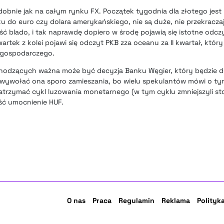
dobnie jak na całym rynku FX. Początek tygodnia dla złotego jest
u do euro czy dolara amerykańskiego, nie są duże, nie przekraczają
 blado, i tak naprawdę dopiero w środę pojawią się istotne odczy
wartek z kolei pojawi się odczyt PKB zza oceanu za II kwartał, któ
 gospodarczego.
hodzących ważna może być decyzja Banku Węgier, który będzie 
ywołać ona sporo zamieszania, bo wielu spekulantów mówi o tym
trzymać cykl luzowania monetarnego (w tym cyklu zmniejszyli sto
ść umocnienie HUF.
O nas
Praca
Regulamin
Reklama
Polityk