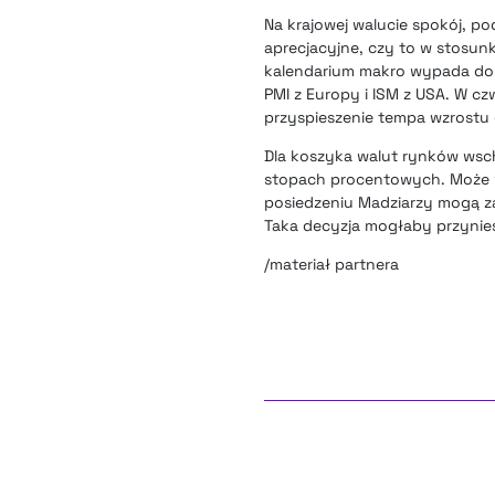
Na krajowej walucie spokój, po
aprecjacyjne, czy to w stosunk
kalendarium makro wypada dość
PMI z Europy i ISM z USA. W cz
przyspieszenie tempa wzrostu
Dla koszyka walut rynków wsc
stopach procentowych. Może w
posiedzeniu Madziarzy mogą za
Taka decyzja mogłaby przynie
/materiał partnera