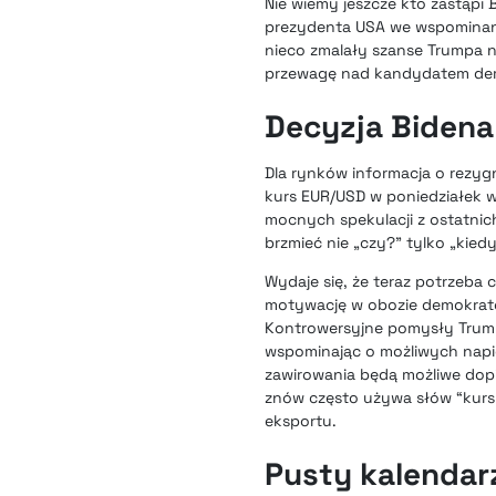
Nie wiemy jeszcze kto zastąpi 
prezydenta USA we wspominane
nieco zmalały szanse Trumpa n
przewagę nad kandydatem demo
Decyzja Bidena 
Dla rynków informacja o rezygn
kurs EUR/USD w poniedziałek wi
mocnych spekulacji z ostatnich
brzmieć nie „czy?” tylko „kiedy
Wydaje się, że teraz potrzeba 
motywację w obozie demokratów
Kontrowersyjne pomysły Trumpa
wspominając o możliwych napięc
zawirowania będą możliwe dopi
znów często używa słów “kurs
eksportu.
Pusty kalendar