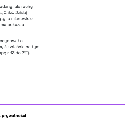
 udany, ale ruchy
 0,3%. Dzisiaj
ty, a mianowicie
ry ma pokazać
decydował o
, że właśnie na tym
pę z 13 do 7%).
a prywatności