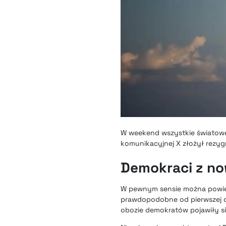
W weekend wszystkie światowe
komunikacyjnej X złożył rezygn
Demokraci z no
W pewnym sensie można powiedz
prawdopodobne od pierwszej d
obozie demokratów pojawiły się