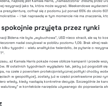
Bidena, najbliżej jest Kamala Harris, „namaszczona” zresztą przez u
j rezygnacji jako ta, która może wygrać. Weekendowe wydarzen
a prezydenturę, cofnął się z poziomu już ponad 65% do około 60
kratów – i tak naprawdę w tym momencie nie ma znaczenia, kto
spokojnie przyjęta przez rynki
acji Bidena nie była „wybuchowa”, USD nieco stracił, ale są to k
eczorem nadal oscylował w pobliżu poziomu 1,09. Brak silnej reak
 kilku tygodni – wielu analityków twierdziło, że pytanie o rezyg
?”.
czasu, aż Kamala Harris pokaże nowe oblicze kampanii i przede wsz
. W ostatnich tygodniach wyglądało tak, jakby już pogodzili się
, na czele z powrotem protekcjonistycznej polityki choćby wobe
iach w geopolityce), zostały już w części przetrawione przez ryn
ero wtedy, kiedy nastąpią konkretne decyzje. Szczególnie że ka
 walutowy” w kontekście narzędzia używanego do poprawiania at
z