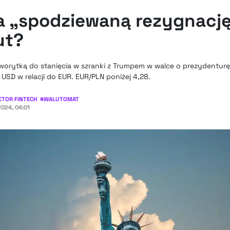
a „spodziewaną rezygnację
ut?
worytką do stanięcia w szranki z Trumpem w walce o prezydentur
e USD w relacji do EUR. EUR/PLN poniżej 4,28.
KTOR FINTECH
#
WALUTOMAT
2024, 04:01