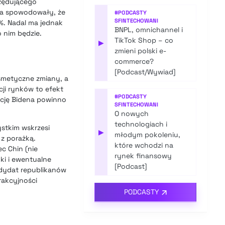
rzędującego
ia spowodowały, że
#
PODCASTY
SFINTECHOWANI
%. Nadal ma jednak
BNPL, omnichannel i
 nim będzie.
TikTok Shop – co
▶
zmieni polski e-
commerce?
[Podcast/Wywiad]
osmetyczne zmiany, a
cji rynków to efekt
#
PODCASTY
nację Bidena powinno
SFINTECHOWANI
O nowych
technologiach i
ystkim wskrzesi
▶
młodym pokoleniu,
 z porażką.
które wchodzi na
c Chin (nie
rynek finansowy
ki i ewentualne
[Podcast]
ndydat republikanów
rakcyjności
PODCASTY