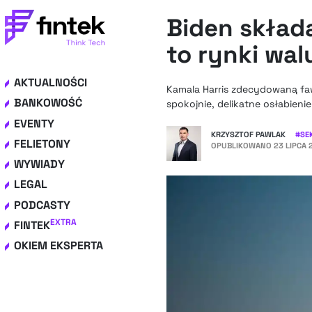
Biden skład
to rynki wal
AKTUALNOŚCI
Kamala Harris zdecydowaną fa
BANKOWOŚĆ
spokojnie, delikatne osłabieni
EVENTY
KRZYSZTOF PAWLAK
#
SE
FELIETONY
OPUBLIKOWANO
23 LIPCA 
WYWIADY
LEGAL
PODCASTY
EXTRA
FINTEK
OKIEM EKSPERTA