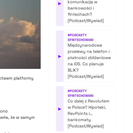
komunikację w
▶
bankowości i
fintechach?
[Podcast/Wywiad]
#
PODCASTY
SFINTECHOWANI
Międzynarodowe
przelewy na telefon i
▶
płatności zbliżeniowe
na iOS. Co planuje
BLIK?
[Podcast/Wywiad]
ictwem platformy
#
PODCASTY
SFINTECHOWANI
Co dalej z Revolutem
w Polsce? Hipoteki,
▶
ocno
RevPoints i…
wiła, że w samym
bankomaty
[Podcast/Wywiad]