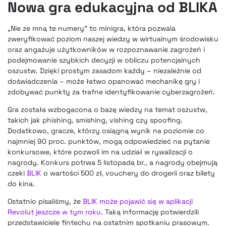
Nowa gra edukacyjna od BLIKA
„Nie ze mną te numery” to minigra, która pozwala
zweryfikować poziom naszej wiedzy w wirtualnym środowisku
oraz angażuje użytkowników w rozpoznawanie zagrożeń i
podejmowanie szybkich decyzji w obliczu potencjalnych
oszustw. Dzięki prostym zasadom każdy – niezależnie od
doświadczenia – może łatwo opanować mechanikę gry i
zdobywać punkty za trafne identyfikowanie cyberzagrożeń.
Gra została wzbogacona o bazę wiedzy na temat oszustw,
takich jak phishing, smishing, vishing czy spoofing.
Dodatkowo, gracze, którzy osiągną wynik na poziomie co
najmniej 90 proc. punktów, mogą odpowiedzieć na pytanie
konkursowe, które pozwoli im na udział w rywalizacji o
nagrody. Konkurs potrwa 5 listopada br., a nagrody obejmują
czeki
BLIK
o wartości 500 zł, vouchery do drogerii oraz bilety
do kina.
Ostatnio pisaliśmy, że
BLIK może pojawić się w aplikacji
Revolut jeszcze w tym roku
. Taką informację potwierdzili
przedstawiciele fintechu na ostatnim spotkaniu prasowym.