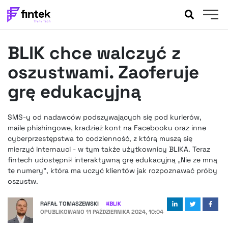
AKTUALNOŚCI
BLIK chce walczyć z
BANKOWOŚĆ
EVENTY
oszustwami. Zaoferuje
FELIETONY
grę edukacyjną
WYWIADY
LEGAL
SMS-y od nadawców podszywających się pod kurierów,
PODCASTY
maile phishingowe, kradzież kont na Facebooku oraz inne
EXTRA
cyberprzestępstwa to codzienność, z którą muszą się
FINTEK
mierzyć internauci - w tym także użytkownicy BLIKA. Teraz
OKIEM EKSPERTA
fintech udostępnił interaktywną grę edukacyjną „Nie ze mną
te numery”, która ma uczyć klientów jak rozpoznawać próby
oszustw.
RAFAŁ TOMASZEWSKI
#
BLIK
OPUBLIKOWANO
11 PAŹDZIERNIKA 2024, 10:04