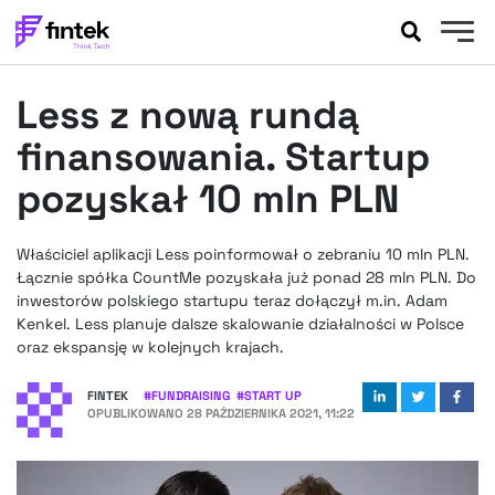
AKTUALNOŚCI
Less z nową rundą
BANKOWOŚĆ
EVENTY
finansowania. Startup
FELIETONY
pozyskał 10 mln PLN
WYWIADY
LEGAL
Właściciel aplikacji Less poinformował o zebraniu 10 mln PLN.
PODCASTY
Łącznie spółka CountMe pozyskała już ponad 28 mln PLN. Do
EXTRA
inwestorów polskiego startupu teraz dołączył m.in. Adam
FINTEK
Kenkel. Less planuje dalsze skalowanie działalności w Polsce
OKIEM EKSPERTA
oraz ekspansję w kolejnych krajach.
FINTEK
#
FUNDRAISING
#
START UP
OPUBLIKOWANO
28 PAŹDZIERNIKA 2021, 11:22