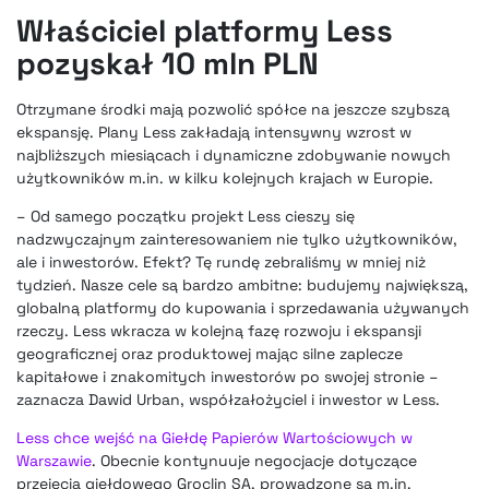
Właściciel platformy Less
pozyskał 10 mln PLN
Otrzymane środki mają pozwolić spółce na jeszcze szybszą
ekspansję. Plany Less zakładają intensywny wzrost w
najbliższych miesiącach i dynamiczne zdobywanie nowych
użytkowników m.in. w kilku kolejnych krajach w Europie.
– Od samego początku projekt Less cieszy się
nadzwyczajnym zainteresowaniem nie tylko użytkowników,
ale i inwestorów. Efekt? Tę rundę zebraliśmy w mniej niż
tydzień. Nasze cele są bardzo ambitne: budujemy największą,
globalną platformy do kupowania i sprzedawania używanych
rzeczy. Less wkracza w kolejną fazę rozwoju i ekspansji
geograficznej oraz produktowej mając silne zaplecze
kapitałowe i znakomitych inwestorów po swojej stronie –
zaznacza Dawid Urban, współzałożyciel i inwestor w Less.
Less chce wejść na Giełdę Papierów Wartościowych w
Warszawie
. Obecnie kontynuuje negocjacje dotyczące
przejęcia giełdowego Groclin SA, prowadzone są m.in.