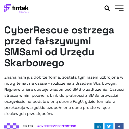
AKTUALNOŚCI
CyberRescue ostrzega
BANKOWOŚĆ
EVENTY
przed fałszywymi
FELIETONY
SMSami od Urzędu
WYWIADY
Skarbowego
LEGAL
PODCASTY
Znana nam już dobrze forma, została tym razem uzbrojona w
EXTRA
FINTEK
nowy temat na czasie - rozliczenia z Urzędem Skarbowym.
OKIEM EKSPERTA
Najpierw ofiara dostaje wiadomość SMS o zadłużeniu. Oszuści
straszą w nim pozwem. Link do płatności z SMSa prowadzi
oczywiście na podstawioną stronę PayU, gdzie formularz
przekazuje wszystkie uzupełnione dane prosto w ręce
sieciowych przestępców.
FINTEK
#
CYBERBEZPIECZEŃSTWO