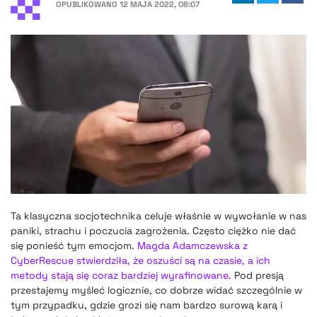
OPUBLIKOWANO
12 MAJA 2022, 08:07
Ta klasyczna socjotechnika celuje właśnie w wywołanie w nas
paniki, strachu i poczucia zagrożenia. Często ciężko nie dać
się ponieść tym emocjom.
Magda Adamczewska z
CyberRescue stwierdziła, że oszuści są na czasie, a ich
metody stają się coraz bardziej wyrafinowane
. Pod presją
przestajemy myśleć logicznie, co dobrze widać szczególnie w
tym przypadku, gdzie grozi się nam bardzo surową karą i