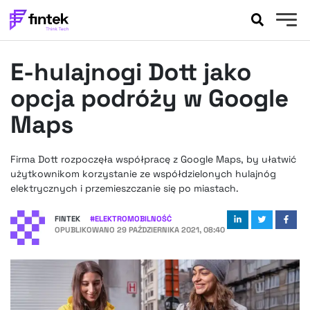
AKTUALNOŚCI
E-hulajnogi Dott jako
BANKOWOŚĆ
EVENTY
opcja podróży w Google
FELIETONY
Maps
WYWIADY
LEGAL
Firma Dott rozpoczęła współpracę z Google Maps, by ułatwić
PODCASTY
użytkownikom korzystanie ze współdzielonych hulajnóg
EXTRA
elektrycznych i przemieszczanie się po miastach.
FINTEK
OKIEM EKSPERTA
FINTEK
#
ELEKTROMOBILNOŚĆ
OPUBLIKOWANO
29 PAŹDZIERNIKA 2021, 08:40