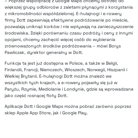
– Poprzez współpracę z Google Maps chcemy dotrzeć do
większej grupy odbiorców z zaletami płynącymi z korzystania
z mikromobilności współdzielonej.
E-hulajnogi i e-rowery
firmy Dott
zapewniają efektywne podróżowanie po mieście,
pozwalają uniknąć korków i nie wpływają na zanieczyszczenie
środowiska. Dzięki porównaniu czasu podróży i ceny z innymi
opcjami, chcemy zachęcić więcej osób do wybierania
zrównoważonych środków podróżowania – mówi Borys
Pawliczak, dyrektor generalny w Dott.
Funkcja ta jest już dostępna w Polsce, a także w Belgii,
Finlandii, Francji, Niemczech, Włoszech, Norwegii, Hiszpanii i
Wielkiej Brytanii. E-hulajnogi Dott można znaleźć we
wszystkich tych krajach, a e-rowery pojawiły się już w
Paryżu, Rzymie, Mediolanie i Londynie, gdzie są wprowadzane
jako część rosnącej floty Dott.
Aplikacje Dott i Google Maps można pobrać zarówno poprzez
sklep Apple App Store, jak i Google Play.