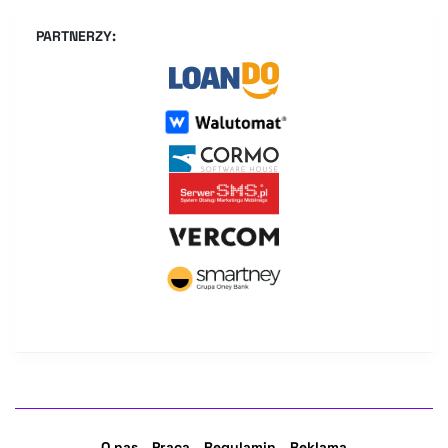
PARTNERZY:
O nas
Praca
Regulamin
Reklama