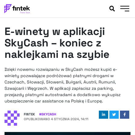
AKTUALNOŚCI
E-winety w aplikacji
BANKOWOŚĆ
EVENTY
SkyCash – koniec z
FELIETONY
naklejkami na szybie
WYWIADY
LEGAL
Dzięki nowemu rozwiązaniu w SkyCash możesz kupić e-
PODCASTY
winiety pozwalające podróżować płatnymi drogami w
EXTRA
Czechach, Słowacji, Słowenii, Bułgarii, Austrii, Rumunii,
FINTEK
Szwajcarii i Węgrzech. W aplikacji zapłacisz za parking,
OKIEM EKSPERTA
przejazdy płatnymi autostradami a dodatkowo wykupisz
ubezpieczenie car assistance na Polskę i Europę.
FINTEK
#
SKYCASH
OPUBLIKOWANO
4 STYCZNIA 2024, 14:11