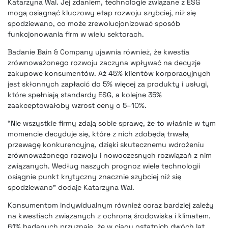
Katarzyna Wal. Jej zdaniem, technologie związane z ESG
mogą osiągnąć kluczowy etap rozwoju szybciej, niż się
spodziewano, co może zrewolucjonizować sposób
funkcjonowania firm w wielu sektorach.
Badanie Bain & Company ujawnia również, że kwestia
zrównoważonego rozwoju zaczyna wpływać na decyzje
zakupowe konsumentów. Aż 45% klientów korporacyjnych
jest skłonnych zapłacić do 5% więcej za produkty i usługi,
które spełniają standardy ESG, a kolejne 35%
zaakceptowałoby wzrost ceny o 5–10%.
“Nie wszystkie firmy zdają sobie sprawę, że to właśnie w tym
momencie decyduje się, które z nich zdobędą trwałą
przewagę konkurencyjną, dzięki skutecznemu wdrożeniu
zrównoważonego rozwoju i nowoczesnych rozwiązań z nim
związanych. Według naszych prognoz wiele technologii
osiągnie punkt krytyczny znacznie szybciej niż się
spodziewano” dodaje Katarzyna Wal.
Konsumentom indywidualnym również coraz bardziej zależy
na kwestiach związanych z ochroną środowiska i klimatem.
61% badanych przyznaje, że w ciągu ostatnich dwóch lat