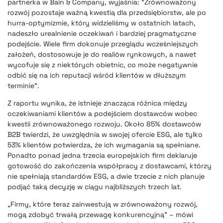
partnerka w Bain & Company, wyjaśnia: “Zrównoważony
rozwój pozostaje ważną kwestią dla przedsiębiorstw, ale po
hurra-optymizmie, który widzieliśmy w ostatnich latach,
nadeszło urealnienie oczekiwań i bardziej pragmatyczne
podejście. Wiele firm dokonuje przeglądu wcześniejszych
założeń, dostosowuje je do realiów rynkowych, a nawet
wycofuje się z niektórych obietnic, co może negatywnie
odbić się na ich reputacji wśród klientów w dłuższym
terminie”.
Z raportu wynika, że istnieje znacząca różnica między
oczekiwaniami klientów a podejściem dostawców wobec
kwestii zrównoważonego rozwoju. Około 85% dostawców
B2B twierdzi, że uwzględnia w swojej ofercie ESG, ale tylko
53% klientów potwierdza, że ich wymagania są spełniane.
Ponadto ponad jedna trzecia europejskich firm deklaruje
gotowość do zakończenia współpracy z dostawcami, którzy
nie spełniają standardów ESG, a dwie trzecie z nich planuje
podjąć taką decyzję w ciągu najbliższych trzech lat.
„Firmy, które teraz zainwestują w zrównoważony rozwój,
mogą zdobyć trwałą przewagę konkurencyjną” – mówi