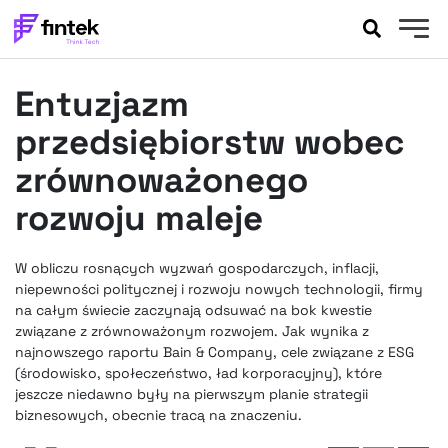
AKTUALNOŚCI
Entuzjazm
BANKOWOŚĆ
EVENTY
przedsiębiorstw wobec
FELIETONY
zrównoważonego
WYWIADY
rozwoju maleje
LEGAL
PODCASTY
W obliczu rosnących wyzwań gospodarczych, inflacji,
EXTRA
FINTEK
niepewności politycznej i rozwoju nowych technologii, firmy
OKIEM EKSPERTA
na całym świecie zaczynają odsuwać na bok kwestie
związane z zrównoważonym rozwojem. Jak wynika z
najnowszego raportu Bain & Company, cele związane z ESG
(środowisko, społeczeństwo, ład korporacyjny), które
jeszcze niedawno były na pierwszym planie strategii
biznesowych, obecnie tracą na znaczeniu.