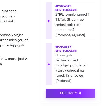
#
PODCASTY
SFINTECHOWANI
 płatności
BNPL, omnichannel i
zgodnie z
TikTok Shop – co
▶
tego bank
zmieni polski e-
commerce?
upować kolejne
[Podcast/Wywiad]
sześć miesięcy od
posiadających
#
PODCASTY
SFINTECHOWANI
O nowych
zawierana jest za
technologiach i
gę
▶
młodym pokoleniu,
które wchodzi na
rynek finansowy
[Podcast]
PODCASTY