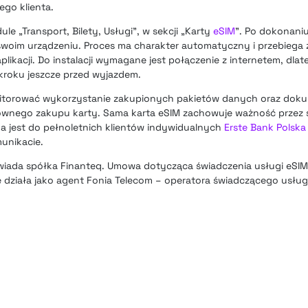
ego klienta.
e „Transport, Bilety, Usługi”, w sekcji „Karty
eSIM
”. Po dokonaniu
 swoim urządzeniu. Proces ma charakter automatyczny i przebiega 
plikacji. Do instalacji wymagane jest połączenie z internetem, dla
roku jeszcze przed wyjazdem.
nitorować wykorzystanie zakupionych pakietów danych oraz dok
ownego zakupu karty. Sama karta eSIM zachowuje ważność przez 
a jest do pełnoletnich klientów indywidualnych
Erste Bank Polska
unikacie.
iada spółka Finanteq. Umowa dotycząca świadczenia usługi eSIM 
 działa jako agent Fonia Telecom – operatora świadczącego usłu