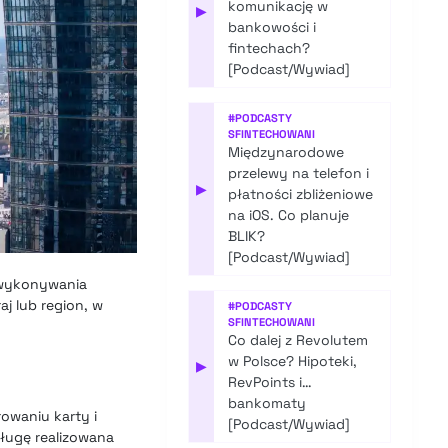
komunikację w
▶
bankowości i
fintechach?
[Podcast/Wywiad]
#
PODCASTY
SFINTECHOWANI
Międzynarodowe
przelewy na telefon i
▶
płatności zbliżeniowe
na iOS. Co planuje
BLIK?
[Podcast/Wywiad]
a wykonywania
j lub region, w
#
PODCASTY
SFINTECHOWANI
Co dalej z Revolutem
w Polsce? Hipoteki,
▶
RevPoints i…
bankomaty
rowaniu karty i
[Podcast/Wywiad]
sługę realizowana