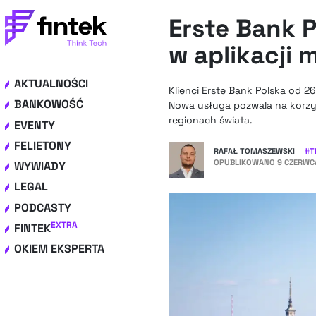
Erste Bank 
w aplikacji 
AKTUALNOŚCI
Klienci Erste Bank Polska od 
BANKOWOŚĆ
Nowa usługa pozwala na korzys
regionach świata.
EVENTY
FELIETONY
RAFAŁ TOMASZEWSKI
#
T
OPUBLIKOWANO
9 CZERWCA
WYWIADY
LEGAL
PODCASTY
EXTRA
FINTEK
OKIEM EKSPERTA