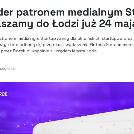
ider patronem medialnym S
aszamy do Łodzi już 24 maj
 patronem medialnym Startup Areny dla ukraińskich startupów ora
tywy, które odbędą się przy okazji wydarzenia Fintech & e-commerc
przez Fintek.pl wspólnie z Urzędem Miasta Łodzi.
22, 12:08