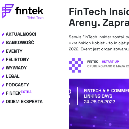
FinTech Ins
Areny. Zapr
AKTUALNOŚCI
Serwis FinTech Insider został
BANKOWOŚĆ
ukraińskich kobiet - to inicja
2022. Event jest organizowany 
EVENTY
FELIETONY
FINTEK
#
START UP
OPUBLIKOWANO
6 MAJA 20
WYWIADY
LEGAL
PODCASTY
EXTRA
FINTEK
OKIEM EKSPERTA