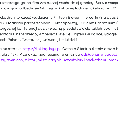
 szerszego grona firm zza naszej wschodniej granicy. Serwis wesp
nicjatywy odbędą się 24 maja w kultowej łódzkiej lokalizacji – EC1.
ackathon to część wydarzenia Fintech & e-commerce linking days 
kilku łódzkich przestrzeniach – Monopolisty, EC1 oraz Orientarium
orycznej konferencji udział wezmą przedstawiciele takich podmiot
 Nadzoru Finansowego, Ambasada Wielkiej Brytanii w Polsce, Google 
Tech Poland, Twisto, czy Uniwersytet Łódzki.
ć na stronie:
https://linkingdays.pl
. Część o Startup Arenie oraz o
 ukraiński. Przy okazji zachęcamy również do
odsłuchania podcas
o wyzwaniach, z którymi zmierzą się uczestniczki hackathonu ora