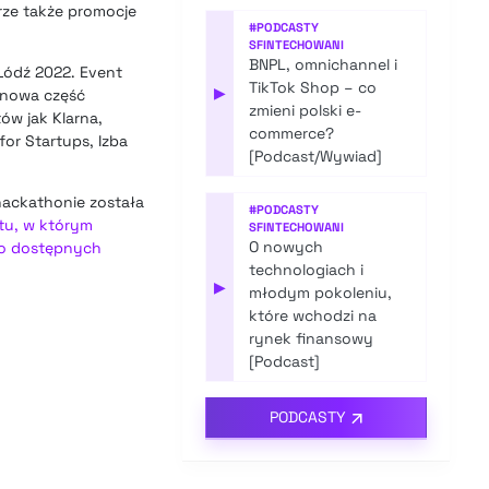
rze także promocje
#
PODCASTY
SFINTECHOWANI
BNPL, omnichannel i
Łódź 2022. Event
TikTok Shop – co
▶
 (nowa część
zmieni polski e-
ów jak Klarna,
commerce?
for Startups, Izba
[Podcast/Wywiad]
 hackathonie została
#
PODCASTY
tu, w którym
SFINTECHOWANI
O nowych
z o dostępnych
technologiach i
▶
młodym pokoleniu,
które wchodzi na
rynek finansowy
[Podcast]
PODCASTY