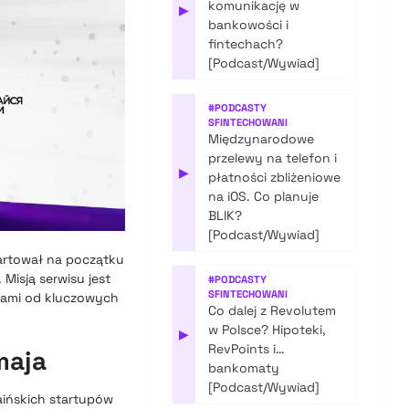
komunikację w
▶
bankowości i
fintechach?
[Podcast/Wywiad]
#
PODCASTY
SFINTECHOWANI
Międzynarodowe
przelewy na telefon i
▶
płatności zbliżeniowe
na iOS. Co planuje
BLIK?
[Podcast/Wywiad]
tartował na początku
Misją serwisu jest
#
PODCASTY
SFINTECHOWANI
niami od kluczowych
Co dalej z Revolutem
w Polsce? Hipoteki,
▶
RevPoints i…
maja
bankomaty
[Podcast/Wywiad]
raińskich startupów