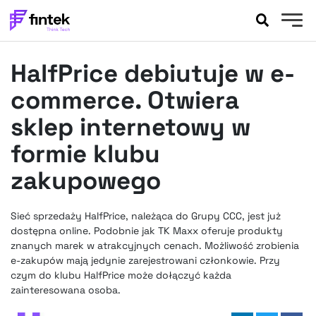
AKTUALNOŚCI
HalfPrice debiutuje w e-
BANKOWOŚĆ
EVENTY
commerce. Otwiera
FELIETONY
sklep internetowy w
WYWIADY
formie klubu
LEGAL
zakupowego
PODCASTY
EXTRA
FINTEK
OKIEM EKSPERTA
Sieć sprzedaży HalfPrice, należąca do Grupy CCC, jest już
dostępna online. Podobnie jak TK Maxx oferuje produkty
znanych marek w atrakcyjnych cenach. Możliwość zrobienia
e-zakupów mają jedynie zarejestrowani członkowie. Przy
czym do klubu HalfPrice może dołączyć każda
zainteresowana osoba.