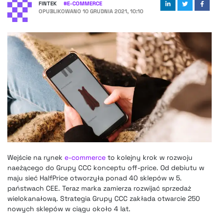
FINTEK
#
E-COMMERCE
OPUBLIKOWANO
10 GRUDNIA 2021, 10:10
Wejście na rynek
e-commerce
to kolejny krok w rozwoju
naeżącego do Grupy CCC konceptu off-price. Od debiutu w
maju sieć HalfPrice otworzyła ponad 40 sklepów w 5.
państwach CEE. Teraz marka zamierza rozwijać sprzedaż
wielokanałową. Strategia Grupy CCC zakłada otwarcie 250
nowych sklepów w ciągu około 4 lat.