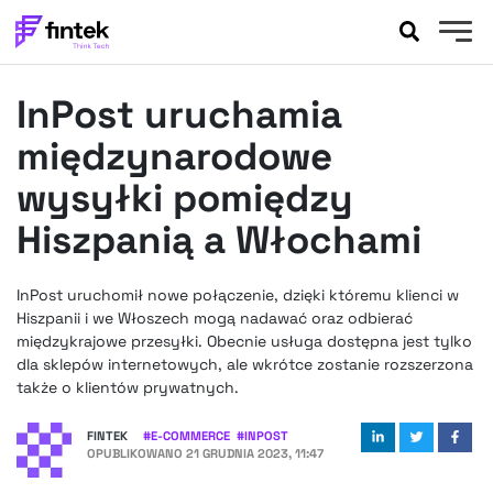
AKTUALNOŚCI
InPost uruchamia
BANKOWOŚĆ
EVENTY
międzynarodowe
FELIETONY
wysyłki pomiędzy
WYWIADY
Hiszpanią a Włochami
LEGAL
PODCASTY
InPost uruchomił nowe połączenie, dzięki któremu klienci w
EXTRA
FINTEK
Hiszpanii i we Włoszech mogą nadawać oraz odbierać
OKIEM EKSPERTA
międzykrajowe przesyłki. Obecnie usługa dostępna jest tylko
dla sklepów internetowych, ale wkrótce zostanie rozszerzona
także o klientów prywatnych.
FINTEK
#
E-COMMERCE
#
INPOST
OPUBLIKOWANO
21 GRUDNIA 2023, 11:47