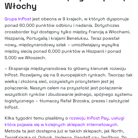
Włochy
Grupa InPost
jest obecna w 9 krajach, w których dysponuje
ponad 60.000 punktów odbioru i nadania. Dotychczas
crossborder był dostępny tylko między Francją a Włochami,
Hiszpanią, Portugalią i krajami Beneluksu. Teraz powstał
nowy, międzynarodowy szlak – umożliwiający wysyłkę
między siecią ponad 6.000 punktów w Hiszpanii i ponad
5.000 we Włoszech.
– Ekspansja międzynarodowa to główny kierunek rozwoju
InPost. Rozwijamy się na 9 europejskich rynkach. Tworząc tak
wielką i złożoną sieć, oczywistym priorytetem jest jej
połączenie. Naszym celem na przyszłość jest połączenie
wszystkich rynków i zbudowanie jednego, spójnego systemu
logistycznego – tłumaczy Rafał Brzoska, prezes i założyciel
InPost.
Kilka tygodni temu pisaliśmy o
rozwoju InPost Pay, usługi
która pojawia się w kolejnych sklepach internetowych
.
Metoda ta jest dostępna już w takich sklepach, jak North,
TaniaKsiazka.pl, Ochnik, Varlesca, Gandalf czy JanShop. Do