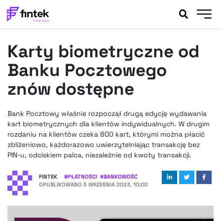
AKTUALNOŚCI
Karty biometryczne od
BANKOWOŚĆ
EVENTY
Banku Pocztowego
FELIETONY
znów dostępne
WYWIADY
LEGAL
Bank Pocztowy właśnie rozpoczął drugą edycję wydawania
PODCASTY
kart biometrycznych dla klientów indywidualnych. W drugim
EXTRA
rozdaniu na klientów czeka 800 kart, którymi można płacić
FINTEK
zbliżeniowo, każdorazowo uwierzytelniając transakcję bez
OKIEM EKSPERTA
PIN-u, odciskiem palca, niezależnie od kwoty transakcji.
FINTEK
#
PŁATNOŚCI
#
BANKOWOŚĆ
OPUBLIKOWANO
5 WRZEŚNIA 2023, 10:00