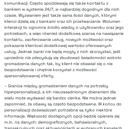
komunikacji. Często spodziewają się także kontaktu z
bankiem w systemie 24/7, w najbardziej dogodnym dla nich
czasie. Wyzwaniem jest także sama ilości danych, którymi
klienci dzielą się z bankami oraz ich przetwarzanie. Wolumen
interakcji to ogromne źródło wiedzy o użytkowniku oraz jego
potrzebach, a więc również dodatkowa szansa na nawiązanie
kontaktu, zaoferowanie usług, nowych możliwości oraz
pokazanie klientowi dodatkowej wartości oferowanych
usług. Jednak banki nie będą mogły z nich skorzystać, jeśli
uprzednio nie zdecydują się zbudować świadomości wokoło
gromadzenia danych tak, by klient nie obawiał się o nie
bezpodstawnie i chętnie korzystał z możliwości
spersonalizowanej oferty.
– Granica między gromadzeniem danych na potrzeby
hiperpersonalizacji, a ich nieuzasadnionym zbieraniem dla
wielu może wydawać się bardzo cienka. Nie można jednak
zapomnieć, że obawy są często bezpodstawne. W końcu do
personalizacji doświadczeń potrzebne są tylko niektóre
informacje. Większość dostępnych opcji będzie opierała się
m.in. na danych: demograficznych, behawioralnych,
transakcyjnych oraz aktywnościach w wybranych kanałach.