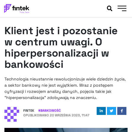
AKTUALNOŚCI
Klient jest i pozostanie
BANKOWOŚĆ
EVENTY
w centrum uwagi. O
FELIETONY
hiperpersonalizacji w
WYWIADY
bankowości
LEGAL
PODCASTY
Technologia nieustannie rewolucjonizuje wiele dziedzin życia,
EXTRA
FINTEK
a sektor bankowy nie jest wyjątkiem. Wraz z postępem
OKIEM EKSPERTA
cyfryzacji i rozwojem analizy danych, pojęcia takie jak
"hiperpersonalizacja" zdobywają na znaczeniu.
FINTEK
#
BANKOWOŚĆ
OPUBLIKOWANO
20 WRZEŚNIA 2023, 11:47