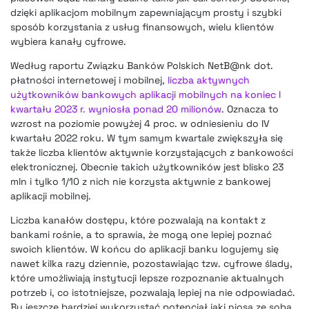
dzięki aplikacjom mobilnym zapewniającym prosty i szybki
sposób korzystania z usług finansowych, wielu klientów
wybiera kanały cyfrowe.
Według raportu Związku Banków Polskich NetB@nk dot.
płatności internetowej i mobilnej,
liczba aktywnych
użytkowników bankowych aplikacji mobilnych na koniec I
kwartału 2023 r. wyniosła ponad 20 milionów
. Oznacza to
wzrost na poziomie powyżej 4 proc. w odniesieniu do IV
kwartału 2022 roku. W tym samym kwartale zwiększyła się
także liczba klientów aktywnie korzystających z bankowości
elektronicznej. Obecnie takich użytkowników jest blisko 23
mln i tylko 1/10 z nich nie korzysta aktywnie z bankowej
aplikacji mobilnej.
Liczba kanałów dostępu, które pozwalają na kontakt z
bankami rośnie, a to sprawia, że mogą one lepiej poznać
swoich klientów. W końcu do aplikacji banku logujemy się
nawet kilka razy dziennie, pozostawiając tzw. cyfrowe ślady,
które umożliwiają instytucji lepsze rozpoznanie aktualnych
potrzeb i, co istotniejsze, pozwalają lepiej na nie odpowiadać.
By jeszcze bardziej wykorzystać potencjał jaki niosą ze sobą