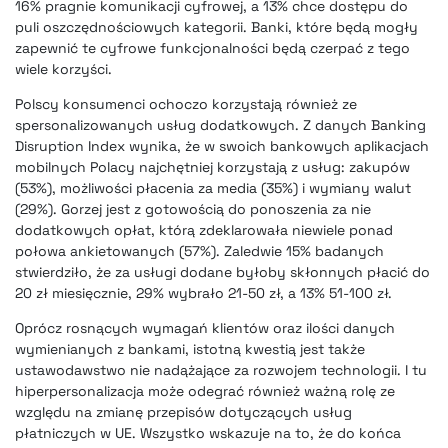
16% pragnie komunikacji cyfrowej, a 13% chce dostępu do
puli oszczędnościowych kategorii. Banki, które będą mogły
zapewnić te cyfrowe funkcjonalności będą czerpać z tego
wiele korzyści.
Polscy konsumenci ochoczo korzystają również ze
spersonalizowanych usług dodatkowych. Z danych Banking
Disruption Index wynika, że w swoich bankowych aplikacjach
mobilnych Polacy najchętniej korzystają z usług: zakupów
(53%), możliwości płacenia za media (35%) i wymiany walut
(29%). Gorzej jest z gotowością do ponoszenia za nie
dodatkowych opłat, którą zdeklarowała niewiele ponad
połowa ankietowanych (57%). Zaledwie 15% badanych
stwierdziło, że za usługi dodane byłoby skłonnych płacić do
20 zł miesięcznie, 29% wybrało 21-50 zł, a 13% 51-100 zł.
Oprócz rosnących wymagań klientów oraz ilości danych
wymienianych z bankami, istotną kwestią jest także
ustawodawstwo nie nadążające za rozwojem technologii. I tu
hiperpersonalizacja może odegrać również ważną rolę ze
względu na zmianę przepisów dotyczących usług
płatniczych w UE. Wszystko wskazuje na to, że do końca