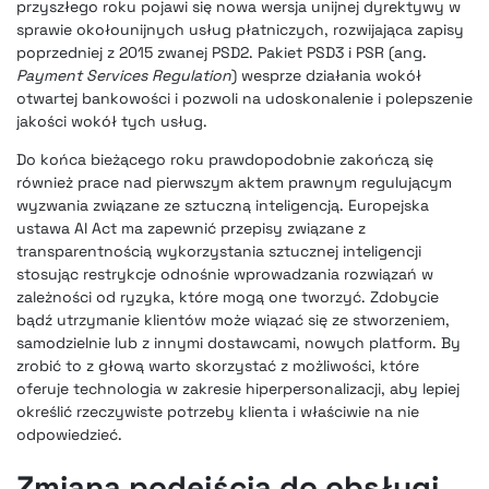
przyszłego roku pojawi się nowa wersja unijnej dyrektywy w
sprawie okołounijnych usług płatniczych, rozwijająca zapisy
poprzedniej z 2015 zwanej PSD2. Pakiet PSD3 i PSR (ang.
Payment Services Regulation
) wesprze działania wokół
otwartej bankowości i pozwoli na udoskonalenie i polepszenie
jakości wokół tych usług.
Do końca bieżącego roku prawdopodobnie zakończą się
również prace nad pierwszym aktem prawnym regulującym
wyzwania związane ze sztuczną inteligencją. Europejska
ustawa AI Act ma zapewnić przepisy związane z
transparentnością wykorzystania sztucznej inteligencji
stosując restrykcje odnośnie wprowadzania rozwiązań w
zależności od ryzyka, które mogą one tworzyć. Zdobycie
bądź utrzymanie klientów może wiązać się ze stworzeniem,
samodzielnie lub z innymi dostawcami, nowych platform. By
zrobić to z głową warto skorzystać z możliwości, które
oferuje technologia w zakresie hiperpersonalizacji, aby lepiej
określić rzeczywiste potrzeby klienta i właściwie na nie
odpowiedzieć.
Zmiana podejścia do obsługi