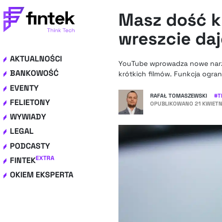
Masz dość k
wreszcie daj
AKTUALNOŚCI
YouTube wprowadza nowe narz
BANKOWOŚĆ
krótkich filmów. Funkcja ograni
EVENTY
RAFAŁ TOMASZEWSKI
#
T
FELIETONY
OPUBLIKOWANO
21 KWIETN
WYWIADY
LEGAL
PODCASTY
EXTRA
FINTEK
OKIEM EKSPERTA