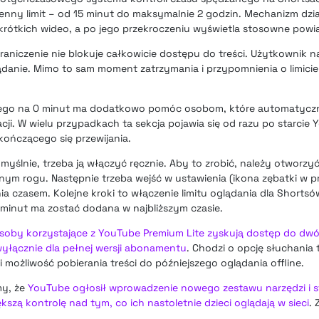
enny limit – od 15 minut do maksymalnie 2 godzin. Mechanizm dzi
a krótkich wideo, a po jego przekroczeniu wyświetla stosowne powi
raniczenie nie blokuje całkowicie dostępu do treści. Użytkownik 
anie. Mimo to sam moment zatrzymania i przypomnienia o limicie
nego na 0 minut ma dodatkowo pomóc osobom, które automatyczn
acji. W wielu przypadkach ta sekcja pojawia się od razu po starcie 
ończącego się przewijania.
yślnie, trzeba ją włączyć ręcznie. Aby to zrobić, należy otworzyć a
nym rogu. Następnie trzeba wejść w ustawienia (ikona zębatki w
ia czasem. Kolejne kroki to włączenie limitu oglądania dla Shortsó
minut ma zostać dodana w najbliższym czasie.
soby korzystające z YouTube Premium Lite zyskują dostęp do dwóc
yłącznie dla pełnej wersji abonamentu
. Chodzi o opcję słuchania 
możliwość pobierania treści do późniejszego oglądania offline.
my, że
YouTube ogłosił wprowadzenie nowego zestawu narzędzi i s
szą kontrolę nad tym, co ich nastoletnie dzieci oglądają w sieci
.