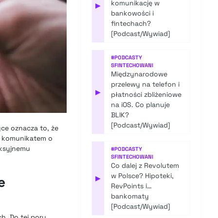
komunikację w
▶
bankowości i
fintechach?
[Podcast/Wywiad]
#
PODCASTY
SFINTECHOWANI
Międzynarodowe
przelewy na telefon i
▶
płatności zbliżeniowe
na iOS. Co planuje
BLIK?
[Podcast/Wywiad]
yce oznacza to, że
na komunikatem o
eksyjnemu
#
PODCASTY
SFINTECHOWANI
Co dalej z Revolutem
w Polsce? Hipoteki,
e
▶
RevPoints i…
bankomaty
[Podcast/Wywiad]
h. Do tej pory