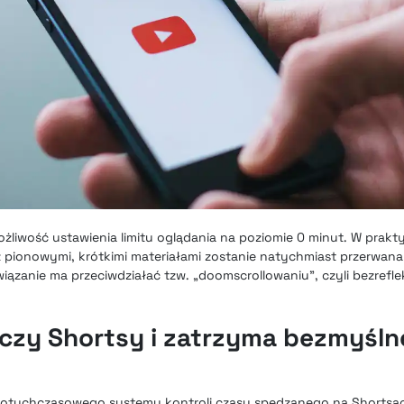
żliwość ustawienia limitu oglądania na poziomie 0 minut. W prakt
 z pionowymi, krótkimi materiałami zostanie natychmiast przerwa
iązanie ma przeciwdziałać tzw. „doomscrollowaniu”, czyli bezrefl
czy Shortsy i zatrzyma bezmyśln
 dotychczasowego systemu kontroli czasu spędzanego na Shortsac