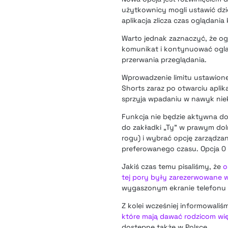
użytkownicy mogli ustawić dzi
aplikacja zlicza czas oglądani
Warto jednak zaznaczyć, że og
komunikat i kontynuować ogląd
przerwania przeglądania.
Wprowadzenie limitu ustawio
Shorts zaraz po otwarciu aplik
sprzyja wpadaniu w nawyk niek
Funkcja nie będzie aktywna dom
do zakładki „Ty” w prawym dol
rogu) i wybrać opcję zarządzan
preferowanego czasu. Opcja 0 
Jakiś czas temu pisaliśmy, że
o
tej pory były zarezerwowane w
wygaszonym ekranie telefonu i 
Z kolei wcześniej informowaliś
które mają dawać rodzicom więk
dostępne także w Polsce.