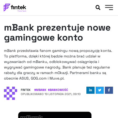
AKTUALNOŚCI
mBank prezentuje nowe
BANKOWOŚĆ
EVENTY
gamingowe konto
FELIETONY
WYWIADY
mBank przedstawia fanom gamingu nową propozycję konta.
To platforma, dzięki której będzie można brać udział w
LEGAL
wyzwaniach od mBanku, odblokowywać osiągnięcia i
PODCASTY
wygrywać gamingowe nagrody. Bank planuje też regularne
EXTRA
FINTEK
rabaty dla graczy w ramach mOkazji. Partnerami banku są
obecnie ASUS, GOG.com i Muve.pl.
OKIEM EKSPERTA
FINTEK
#
MBANK
#
BANKOWOŚĆ
OPUBLIKOWANO
19 LISTOPADA 2021, 09:10