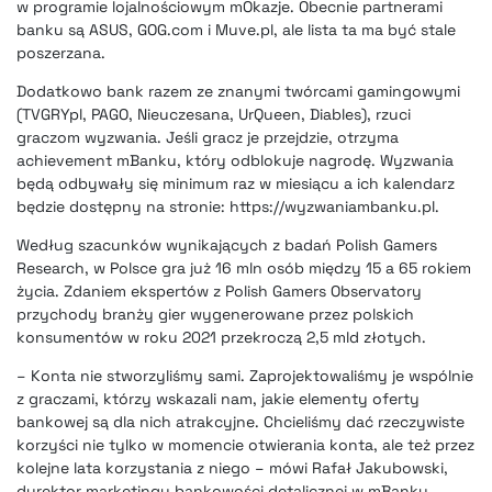
w programie lojalnościowym mOkazje. Obecnie partnerami
banku są ASUS, GOG.com i Muve.pl, ale lista ta ma być stale
poszerzana.
Dodatkowo bank razem ze znanymi twórcami gamingowymi
(TVGRYpl, PAGO, Nieuczesana, UrQueen, Diables), rzuci
graczom wyzwania. Jeśli gracz je przejdzie, otrzyma
achievement mBanku, który odblokuje nagrodę. Wyzwania
będą odbywały się minimum raz w miesiącu a ich kalendarz
będzie dostępny na stronie: https://wyzwaniambanku.pl.
Według szacunków wynikających z badań Polish Gamers
Research, w Polsce gra już 16 mln osób między 15 a 65 rokiem
życia. Zdaniem ekspertów z Polish Gamers Observatory
przychody branży gier wygenerowane przez polskich
konsumentów w roku 2021 przekroczą 2,5 mld złotych.
– Konta nie stworzyliśmy sami. Zaprojektowaliśmy je wspólnie
z graczami, którzy wskazali nam, jakie elementy oferty
bankowej są dla nich atrakcyjne. Chcieliśmy dać rzeczywiste
korzyści nie tylko w momencie otwierania konta, ale też przez
kolejne lata korzystania z niego – mówi Rafał Jakubowski,
dyrektor marketingu bankowości detalicznej w mBanku.