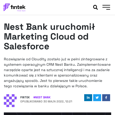
AKTUALNOŚCI
Nest Bank uruchomił
BANKOWOŚĆ
EVENTY
Marketing Cloud od
FELIETONY
Salesforce
WYWIADY
LEGAL
Rozwiązanie od Cloudity zostało już w pełni zintegrowane z
PODCASTY
systemem operacyjnym CRM Nest Banku. Zaimplementowane
EXTRA
narzędzie oparte jest na sztucznej inteligencji i ma za zadanie
FINTEK
komunikować się z klientami w spersonalizowany oraz
OKIEM EKSPERTA
angażujący sposób. Jest to pierwsze takie uruchomienie
tego rozwiązania w banku działającym w Polsce.
FINTEK
#
NEST BANK
OPUBLIKOWANO
30 MAJA 2022, 12:21