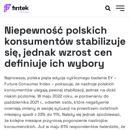
AKTUALNOŚCI
Niepewność polskich
BANKOWOŚĆ
EVENTY
konsumentów stabilizuje
FELIETONY
się, jednak wzrost cen
WYWIADY
definiuje ich wybory
LEGAL
PODCASTY
Najnowsza, polska piąta edycja cyklicznego badania EY –
EXTRA
FINTEK
Future Consumer Index – pokazuje, że nastroje polskich
OKIEM EKSPERTA
konsumentów ulegają pewnej stabilizacji, jednak na dość
niskim poziomie. W maju 2022 roku, w porównaniu do
października 2021 r., odsetek osób, które negatywnie
oceniają zmiany w swojej sytuacji na przestrzeni ostatnich
miesięcy spadł z 23% do 11%. Należy się jednak spodziewać,
że kolejne miesiące przyniosą pogorszenie nastrojów
konsumenckich. Już w maju 61% respondentów twierdziło, że