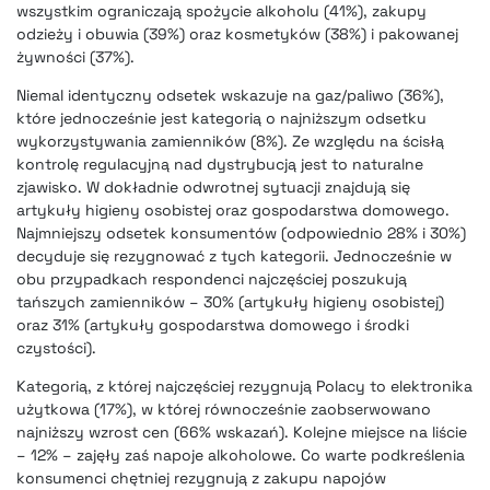
wszystkim ograniczają spożycie alkoholu (41%), zakupy
odzieży i obuwia (39%) oraz kosmetyków (38%) i pakowanej
żywności (37%).
Niemal identyczny odsetek wskazuje na gaz/paliwo (36%),
które jednocześnie jest kategorią o najniższym odsetku
wykorzystywania zamienników (8%). Ze względu na ścisłą
kontrolę regulacyjną nad dystrybucją jest to naturalne
zjawisko. W dokładnie odwrotnej sytuacji znajdują się
artykuły higieny osobistej oraz gospodarstwa domowego.
Najmniejszy odsetek konsumentów (odpowiednio 28% i 30%)
decyduje się rezygnować z tych kategorii. Jednocześnie w
obu przypadkach respondenci najczęściej poszukują
tańszych zamienników – 30% (artykuły higieny osobistej)
oraz 31% (artykuły gospodarstwa domowego i środki
czystości).
Kategorią, z której najczęściej rezygnują Polacy to elektronika
użytkowa (17%), w której równocześnie zaobserwowano
najniższy wzrost cen (66% wskazań). Kolejne miejsce na liście
– 12% – zajęły zaś napoje alkoholowe. Co warte podkreślenia
konsumenci chętniej rezygnują z zakupu napojów