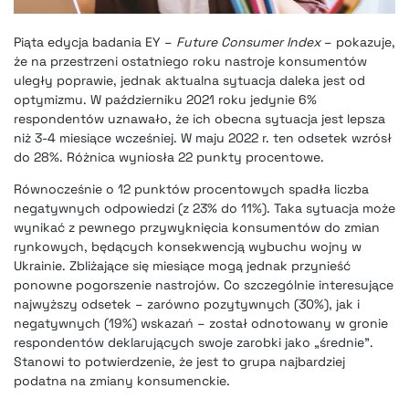
Piąta edycja badania EY –
Future Consumer Index
– pokazuje,
że na przestrzeni ostatniego roku nastroje konsumentów
uległy poprawie, jednak aktualna sytuacja daleka jest od
optymizmu. W październiku 2021 roku jedynie 6%
respondentów uznawało, że ich obecna sytuacja jest lepsza
niż 3-4 miesiące wcześniej. W maju 2022 r. ten odsetek wzrósł
do 28%. Różnica wyniosła 22 punkty procentowe.
Równocześnie o 12 punktów procentowych spadła liczba
negatywnych odpowiedzi (z 23% do 11%). Taka sytuacja może
wynikać z pewnego przywyknięcia konsumentów do zmian
rynkowych, będących konsekwencją wybuchu wojny w
Ukrainie. Zbliżające się miesiące mogą jednak przynieść
ponowne pogorszenie nastrojów. Co szczególnie interesujące
najwyższy odsetek – zarówno pozytywnych (30%), jak i
negatywnych (19%) wskazań – został odnotowany w gronie
respondentów deklarujących swoje zarobki jako „średnie”.
Stanowi to potwierdzenie, że jest to grupa najbardziej
podatna na zmiany konsumenckie.