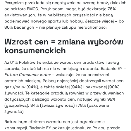
Pesymizm przekłada się negatywnie na szereg branż, dalekich
od sektora FMCG. Przykładami mogą być deklaracje 76%
ankietowanych, że w najbliższych przyszłości nie będą
podejmować nowego sportu lub hobby. Jeszcze więcej – bo
80% badanych – nie planuje zakupu nieruchomości.
Wzrost cen = zmiana wyborów
konsumenckich
Aż 61% Polaków twierdzi, że wzrost cen produktów i usług
sprawia, że stać ich na nie w mniejszym stopniu. Badanie EY –
Future Consumer Index
– wskazuje, że na przestrzeni
ostatnich miesięcy Polacy najczęściej dostrzegali wzrost cen
gazu/paliw (94%), a także świeżej (94%) i pakowanej (90%)
żywności. Te kategorie przodują również w przewidywaniach
dotyczących dalszego wzrostu cen, notując wyniki 92%
(gaz/paliwa), 84% (świeża żywność) i 78% (pakowana
żywność).
Naturalnym efektem wzrostu cen jest ograniczenie
konsumpcji. Badanie EY pokazuje jednak, że Polacy przede