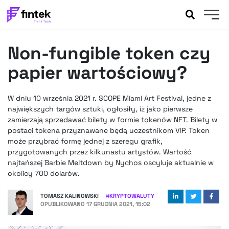
AKTUALNOŚCI
Non-fungible token czy
BANKOWOŚĆ
EVENTY
papier wartościowy?
FELIETONY
WYWIADY
W dniu 10 września 2021 r. SCOPE Miami Art Festival, jedne z
największych targów sztuki, ogłosiły, iż jako pierwsze
LEGAL
zamierzają sprzedawać bilety w formie tokenów NFT. Bilety w
PODCASTY
postaci tokena przyznawane będą uczestnikom VIP. Token
EXTRA
FINTEK
może przybrać formę jednej z szeregu grafik,
przygotowanych przez kilkunastu artystów. Wartość
OKIEM EKSPERTA
najtańszej Barbie Meltdown by Nychos oscyluje aktualnie w
okolicy 700 dolarów.
TOMASZ KALINOWSKI
#
KRYPTOWALUTY
OPUBLIKOWANO
17 GRUDNIA 2021, 15:02