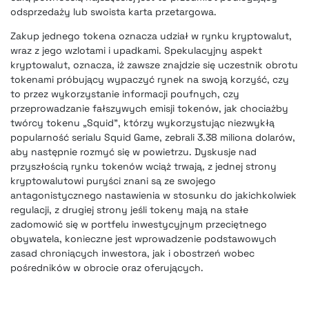
odsprzedaży lub swoista karta przetargowa.
Zakup jednego tokena oznacza udział w rynku kryptowalut,
wraz z jego wzlotami i upadkami. Spekulacyjny aspekt
kryptowalut, oznacza, iż zawsze znajdzie się uczestnik obrotu
tokenami próbujący wypaczyć rynek na swoją korzyść, czy
to przez wykorzystanie informacji poufnych, czy
przeprowadzanie fałszywych emisji tokenów, jak chociażby
twórcy tokenu „Squid”, którzy wykorzystując niezwykłą
popularność serialu Squid Game, zebrali 3.38 miliona dolarów,
aby następnie rozmyć się w powietrzu. Dyskusje nad
przyszłością rynku tokenów wciąż trwają, z jednej strony
kryptowalutowi puryści znani są ze swojego
antagonistycznego nastawienia w stosunku do jakichkolwiek
regulacji, z drugiej strony jeśli tokeny mają na stałe
zadomowić się w portfelu inwestycyjnym przeciętnego
obywatela, konieczne jest wprowadzenie podstawowych
zasad chroniących inwestora, jak i obostrzeń wobec
pośredników w obrocie oraz oferujących.