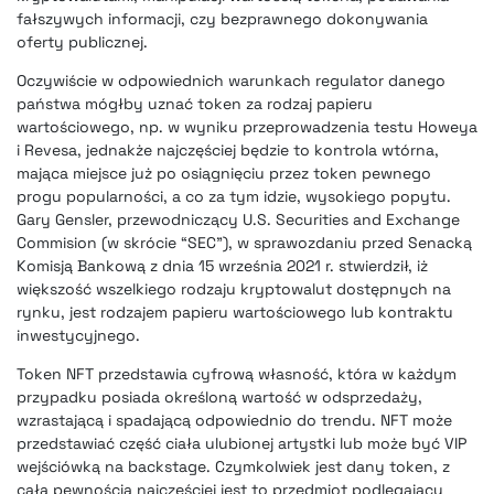
fałszywych informacji, czy bezprawnego dokonywania
oferty publicznej.
Oczywiście w odpowiednich warunkach regulator danego
państwa mógłby uznać token za rodzaj papieru
wartościowego, np. w wyniku przeprowadzenia testu Howeya
i Revesa, jednakże najczęściej będzie to kontrola wtórna,
mająca miejsce już po osiągnięciu przez token pewnego
progu popularności, a co za tym idzie, wysokiego popytu.
Gary Gensler, przewodniczący U.S. Securities and Exchange
Commision (w skrócie “SEC”), w sprawozdaniu przed Senacką
Komisją Bankową z dnia 15 września 2021 r. stwierdził, iż
większość wszelkiego rodzaju kryptowalut dostępnych na
rynku, jest rodzajem papieru wartościowego lub kontraktu
inwestycyjnego.
Token NFT przedstawia cyfrową własność, która w każdym
przypadku posiada określoną wartość w odsprzedaży,
wzrastającą i spadającą odpowiednio do trendu. NFT może
przedstawiać część ciała ulubionej artystki lub może być VIP
wejściówką na backstage. Czymkolwiek jest dany token, z
całą pewnością najczęściej jest to przedmiot podlegający