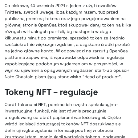
Co ciekawe, 14 września 2021 r. jeden z użytkowników
Twittera, zwrócił uwagę, iż za każdym razem, tuż przed
publiczną premierą tokena oraz jego pozycjonowaniem na
głównej stronie OpenSea ktoś skupował dany token na kilka
różnych wirtualnych portfeli, by następnie w ciągu
kilkunastu minut po premierze, sprzedać token ze średnio
sześciokrotnie większym zyskiem, a uzyskane środki przelać
na jedno główne konto. W odpowiedzi na zarzuty OpenSea
platforma zapewniła, iż wprowadzi odpowiednie regulacje
zapobiegające podobnym wydarzeniom w przyszłości, w
wyniku ujawnienia opisywanych wydarzeń start-up opuścił
Nate Chastain piastujący stanowisko “Head of product”.
Tokeny NFT – regulacje
Obrót tokenami NFT, pomimo ich często spekulacyjno-
inwestycyjnej funkcji, nie jest równie precyzyjnie
uregulowany co obrót papierami wartościowymi. Ciężko
wśród legislacji dotyczącej tokenów NFT doszukiwać się
definicji wykorzystania informacji poufnej w obrocie
kryptowalutami, manipulacji wartością tokena, podawania