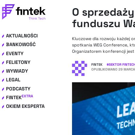
O sprzedaży
funduszu Wa
AKTUALNOŚCI
Kluczowe dla rozwoju każdej o
BANKOWOŚĆ
spotkania WEG Conference, któ
Organizatorem konferencji jes
EVENTY
FELIETONY
FINTEK
#
SEKTOR FINTEC
OPUBLIKOWANO
29 MARCA 
WYWIADY
LEGAL
PODCASTY
EXTRA
FINTEK
OKIEM EKSPERTA