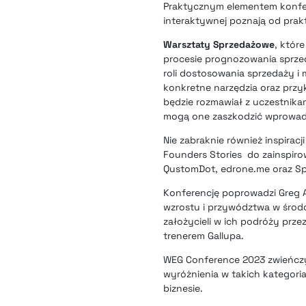
Praktycznym elementem konfer
interaktywnej poznają od prakt
Warsztaty Sprzedażowe
, któr
procesie prognozowania sprz
roli dostosowania sprzedaży i
konkretne narzędzia oraz przy
będzie rozmawiał z uczestnika
mogą one zaszkodzić wprowadza
Nie zabraknie również inspirac
Founders Stories do zainspiro
QustomDot, edrone.me oraz Spi
Konferencję poprowadzi Greg A
wzrostu i przywództwa w środo
założycieli w ich podróży prz
trenerem Gallupa.
WEG Conference 2023 zwieńczy
wyróżnienia w takich kategoria
biznesie.