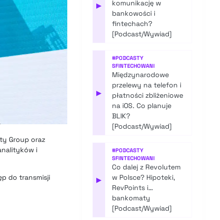
komunikację w
▶
bankowości i
fintechach?
[Podcast/Wywiad]
#
PODCASTY
SFINTECHOWANI
Międzynarodowe
przelewy na telefon i
▶
płatności zbliżeniowe
na iOS. Co planuje
BLIK?
[Podcast/Wywiad]
ty Group oraz
nalityków i
#
PODCASTY
SFINTECHOWANI
Co dalej z Revolutem
p do transmisji
w Polsce? Hipoteki,
▶
RevPoints i…
bankomaty
[Podcast/Wywiad]