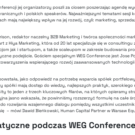
ferencji jej organizatorzy poszli za ciosem poszerzając agendę wy
granicznych i polskich speakerów. Najważniejszymi tematami sesji
ach mają największy wpływ na jej rozwój, czyli: marketing, sprzed
rison, redaktor naczelny B2B Marketing i twórca społeczności ma
rt z Hiya Marketing, która od 20 lat specjalizuje się w consultingu
cjom jak i startupom, a także scaleupom w zakresie budowania pr
ryczne podejście. Gościem specjalnym WEG Conference jest Jose Po
stowarzyszenia wspierającego rozwój zaawansowanych technologii
owstała, jako odpowiedź na potrzebę wsparcia spółek portfelo
y spółki mają dostęp do wiedzy, najlepszych praktyk, szerokiego
 to jeden z trzech kluczowych filarów, na których opieramy str
yjna jasno wskazała, że powinniśmy rozszerzyć formułę na całe śr
ię do rozwijania wzajemnego dialogu pomiędzy wszystkimi uczestni
ł się – mówi Dawid Bieńkowski, Human Capital Partner w Warsaw Eq
atyczne podczas WEG Conferenc