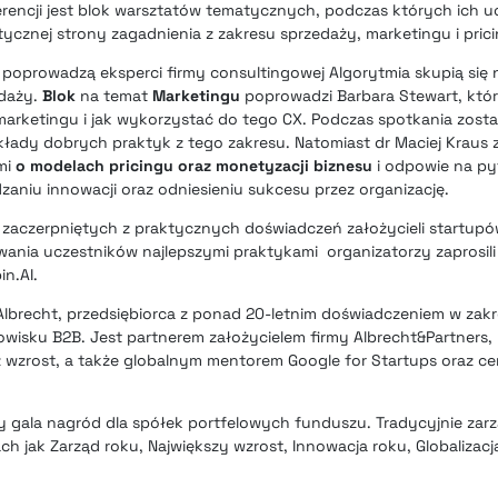
encji jest blok warsztatów tematycznych, podczas których ich u
ycznej strony zagadnienia z zakresu sprzedaży, marketingu i pric
e poprowadzą eksperci firmy consultingowej Algorytmia skupią si
edaży.
Blok
na temat
Marketingu
poprowadzi Barbara Stewart, któr
 marketingu i jak wykorzystać do tego CX. Podczas spotkania zos
kłady dobrych praktyk z tego zakresu. Natomiast dr Maciej Kraus 
mi
o modelach pricingu oraz monetyzacji biznesu
i odpowie na py
niu innowacji oraz odniesieniu sukcesu przez organizację.
ji zaczerpniętych z praktycznych doświadczeń założycieli startupó
wania uczestników najlepszymi praktykami organizatorzy zaprosil
n.AI.
lbrecht, przedsiębiorca z ponad 20-letnim doświadczeniem w zakre
wisku B2B. Jest partnerem założycielem firmy Albrecht&Partners, 
ez wzrost, a także globalnym mentorem Google for Startups oraz 
 gala nagród dla spółek portfelowych funduszu. Tradycyjnie zar
ch jak Zarząd roku, Największy wzrost, Innowacja roku, Globalizac