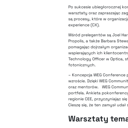
Po sukcesie ubiegłorocznej kon
warsztaty oraz zapraszając za
są procesy, które w organizacj
experience (CX).
Wśród prelegentów są Joel Har
Propolis, a także Barbara Stewa
pomagając dojrzałym organiza
wspierających ich klientocent
Technology Officer w Optica, 
fotonicznych.
– Koncepcja WEG Conference p
wzroście. Dzięki WEG Communit
oraz mentorów. WEG Community
portfela. Ankieta pokonferenc
regionie CEE, przyczyniając s
Cieszę się, że ten zamysł uda
Warsztaty tem