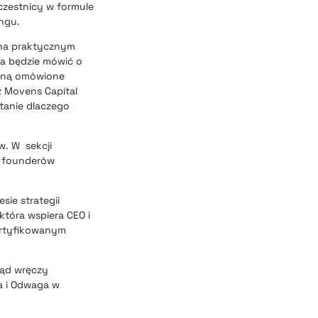
czestnicy w formule
ingu.
ę na praktycznym
a będzie mówić o
taną omówione
z Movens Capital
tanie dlaczego
w. W sekcji
i founderów
sie strategii
która wspiera CEO i
certyfikowanym
ząd wręczy
ja i Odwaga w