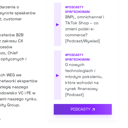
darzenia o
#
PODCASTY
SFINTECHOWANI
 keynote speakerów
BNPL, omnichannel i
aż, customer
TikTok Shop – co
▶
zmieni polski e-
rketerów B2B
commerce?
 z zakresu CX
[Podcast/Wywiad]
ocesów
zo, Chief
#
PODCASTY
 optycznych i
SFINTECHOWANI
O nowych
technologiach i
wych WEG we
▶
młodym pokoleniu,
 networki ekspertów
które wchodzi na
ategię naszego
rynek finansowy
odowisko VC i PE w
[Podcast]
kami naszego rynku.
uity Group.
PODCASTY
e