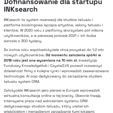
Dofinansowanie dla startupu
INKsearch
INKsearch to system rezerwacji dla studiów tatuażu i
platforma bookingowa łącząca artystów
, salony tatuażu i
klientów. W 2020 roku z platformy skorzystało pół miliona
użytkowników, a w pierwszej połowie 2021 r. ich liczba
wzrosła o 300 tysięcy.
Do końca roku współzałożyciele chcą pozyskać do 1,2 mln
nowych użytkowników
. Od momentu założenia spółki w
2018 roku jest ona wyceniana na 10 mln zł.
Inwestycja
Funduszy KnowledgeHub i Czysta3.VS pozwoli rozszerzyć
działalność firmy o kolejne rynki i wprowadzić zaawansowane
technologie: AI oraz dedykowany do zarządzania studiem
tatuażu system CRM.
Założyciele INKsearch jako pierwsi w Europie wprowadzili
wirtualną konsultację online w tej branży. Obecnie trwają
intensywne prace nad wdrożeniem systemu CRM
dedykowanego studiom tatuażu, który ułatwi ich
właścicielom i menadżerom zarządzanie tymi lokalami.