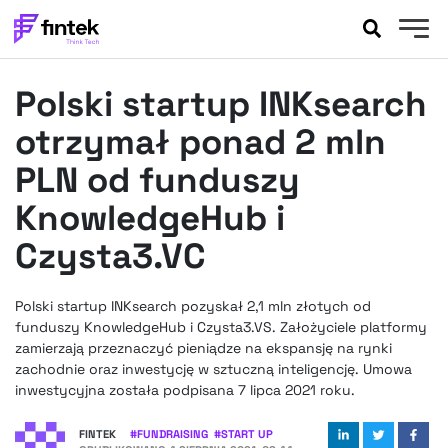
AKTUALNOŚCI
Polski startup INKsearch
BANKOWOŚĆ
EVENTY
otrzymał ponad 2 mln
FELIETONY
PLN od funduszy
WYWIADY
KnowledgeHub i
LEGAL
Czysta3.VC
PODCASTY
EXTRA
FINTEK
OKIEM EKSPERTA
Polski startup INKsearch pozyskał 2,1 mln złotych od
funduszy KnowledgeHub i Czysta3.VS. Założyciele platformy
zamierzają przeznaczyć pieniądze na ekspansję na rynki
zachodnie oraz inwestycję w sztuczną inteligencję. Umowa
inwestycyjna została podpisana 7 lipca 2021 roku.
FINTEK
#
FUNDRAISING
#
START UP