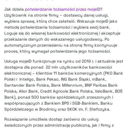
Jak działa
potwierdzanie tożsamości przez mojeID
?
Użytkownik na stronie firmy – dostawcy danej usługi,
wybiera sprawę, którą chce załatwić. Wskazuje mojeID jako
metodę potwierdzania tożsamości i wybiera swój bank.
Loguje się do własnej bankowości elektronicznej i akceptuje
przekazanie danych do wskazanego usługodawcy. Po
automatycznym przeniesieniu na stronę firmy kontynuuje
proces, który wymagał potwierdzenia jego tożsamości.
Usługa mojeID funkcjonuje na rynku od 2019 r. i aktualnie jest
dostępna dla ponad 22 mln użytkowników bankowości
elektronicznej – klientów 11 banków komercyjnych (PKO Bank
Polski i Inteligo, Bank Pekao, ING Bank Śląski, mBank,
Santander Bank Polska, Bank Millennium, BNP Paribas Bank
Polska, Alior Bank, Credit Agricole Bank Polska, VeloBank, BOŚ
Bank), ponad 500 banków spółdzielczych zrzeszonych i
współpracujących z Bankiem BPS i SGB-Bankiem, Banku
Spółdzielczego w Brodnicy oraz SKOK im. F. Stefczyka.
Rozwiązanie umożliwia dostęp zarówno do usług
świadczonych przez administrację publiczną, jak i firmy z