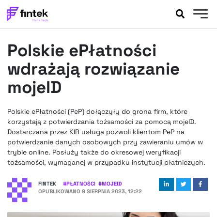
AKTUALNOŚCI
Polskie ePłatności
BANKOWOŚĆ
EVENTY
wdrażają rozwiązanie
FELIETONY
mojeID
WYWIADY
LEGAL
Polskie ePłatności (PeP) dołączyły do grona firm, które
PODCASTY
korzystają z potwierdzania tożsamości za pomocą mojeID.
EXTRA
Dostarczana przez KIR usługa pozwoli klientom PeP na
FINTEK
potwierdzanie danych osobowych przy zawieraniu umów w
OKIEM EKSPERTA
trybie online. Posłuży także do okresowej weryfikacji
tożsamości, wymaganej w przypadku instytucji płatniczych.
FINTEK
#
PŁATNOŚCI
#
MOJEID
OPUBLIKOWANO
9 SIERPNIA 2023, 12:22