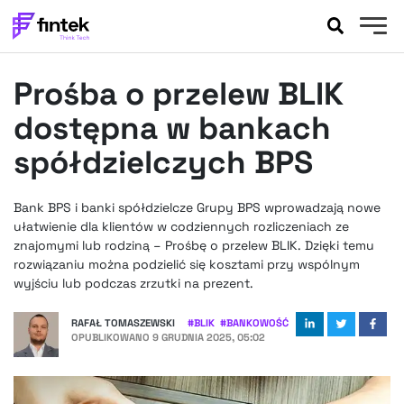
AKTUALNOŚCI
Prośba o przelew BLIK
BANKOWOŚĆ
EVENTY
dostępna w bankach
FELIETONY
spółdzielczych BPS
WYWIADY
LEGAL
Bank BPS i banki spółdzielcze Grupy BPS wprowadzają nowe
PODCASTY
ułatwienie dla klientów w codziennych rozliczeniach ze
EXTRA
znajomymi lub rodziną – Prośbę o przelew BLIK. Dzięki temu
FINTEK
rozwiązaniu można podzielić się kosztami przy wspólnym
OKIEM EKSPERTA
wyjściu lub podczas zrzutki na prezent.
RAFAŁ TOMASZEWSKI
#
BLIK
#
BANKOWOŚĆ
OPUBLIKOWANO
9 GRUDNIA 2025, 05:02