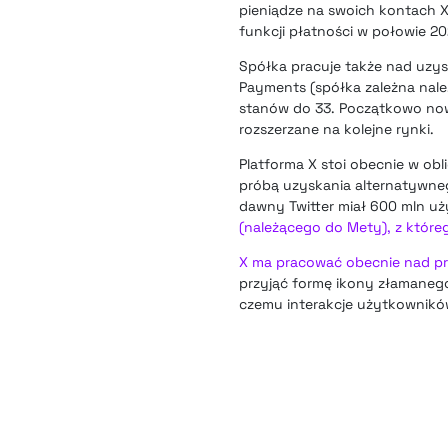
pieniądze na swoich kontach 
funkcji płatności w połowie 2
Spółka pracuje także nad uzys
Payments (spółka zależna należ
stanów do 33. Początkowo now
rozszerzane na kolejne rynki.
Platforma X stoi obecnie w ob
próbą uzyskania alternatywne
dawny Twitter miał 600 mln u
(należącego do Mety), z które
X ma pracować obecnie nad prz
przyjąć formę ikony złamanego
czemu interakcje użytkowników