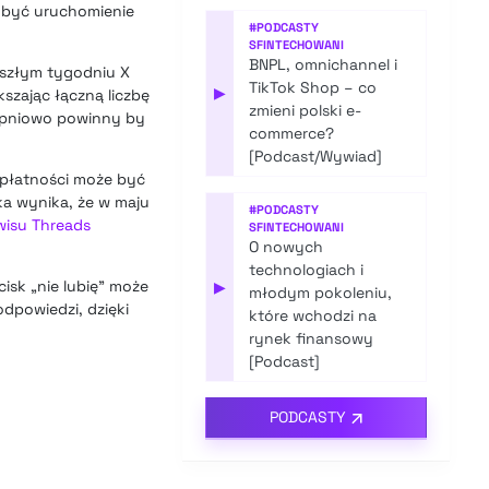
 być uruchomienie
#
PODCASTY
SFINTECHOWANI
BNPL, omnichannel i
eszłym tygodniu X
TikTok Shop – co
▶
szając łączną liczbę
zmieni polski e-
topniowo powinny by
commerce?
[Podcast/Wywiad]
 płatności może być
a wynika, że w maju
#
PODCASTY
wisu Threads
SFINTECHOWANI
O nowych
technologiach i
cisk „nie lubię” może
▶
młodym pokoleniu,
dpowiedzi, dzięki
które wchodzi na
rynek finansowy
[Podcast]
PODCASTY