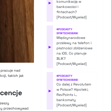
komunikację w
▶
bankowości i
fintechach?
[Podcast/Wywiad]
#
PODCASTY
SFINTECHOWANI
Międzynarodowe
przelewy na telefon i
▶
płatności zbliżeniowe
na iOS. Co planuje
BLIK?
[Podcast/Wywiad]
 pracuje nad
ji, takich jak
#
PODCASTY
SFINTECHOWANI
Co dalej z Revolutem
w Polsce? Hipoteki,
icencje
▶
RevPoints i…
bankomaty
rzeszy
[Podcast/Wywiad]
liby przechowywać