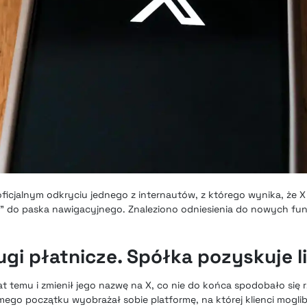
oficjalnym odkryciu jednego z internautów, z którego wynika, że X
” do paska nawigacyjnego. Znaleziono odniesienia do nowych funkc
gi płatnicze. Spółka pozyskuje l
lat temu i zmienił jego nazwę na X, co nie do końca spodobało się 
mego początku wyobrażał sobie platformę, na której klienci mog