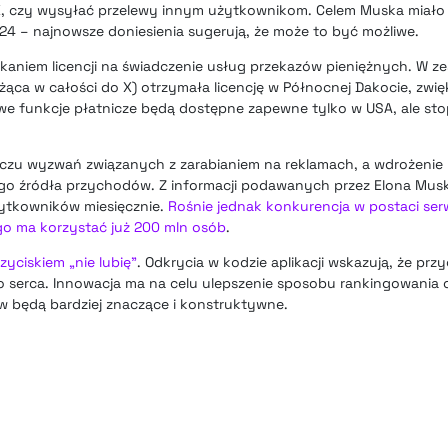
X, czy wysyłać przelewy innym użytkownikom. Celem Muska miało
024 – najnowsze doniesienia sugerują, że może to być możliwe.
kaniem licencji na świadczenie usług przekazów pieniężnych. W z
ąca w całości do X) otrzymała licencję w Północnej Dakocie, zwięk
e funkcje płatnicze będą dostępne zapewne tylko w USA, ale s
liczu wyzwań związanych z zarabianiem na reklamach, a wdrożenie
go źródła przychodów. Z informacji podawanych przez Elona Musk
żytkowników miesięcznie.
Rośnie jednak konkurencja w postaci ser
go ma korzystać już 200 mln osób
.
yciskiem „nie lubię”
. Odkrycia w kodzie aplikacji wskazują, że przy
 serca. Innowacja ma na celu ulepszenie sposobu rankingowania o
 będą bardziej znaczące i konstruktywne.