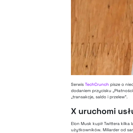
Serwis
TechCrunch
pisze o nie
dodaniem przycisku „Płatności
„transakcje, saldo i przelew”.
X uruchomi usłu
Elon Musk kupił Twittera kilka 
użytkowników. Miliarder od sa