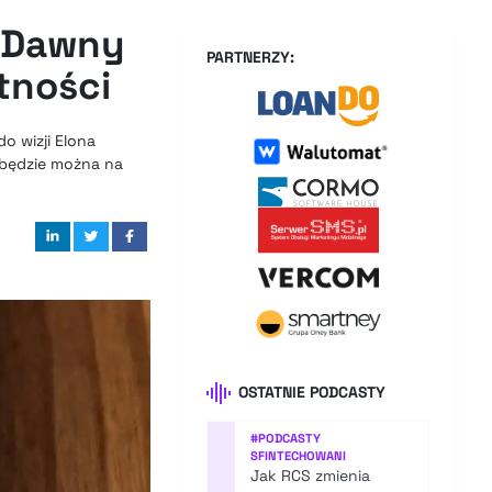
? Dawny
PARTNERZY:
atności
o wizji Elona
 będzie można na
OSTATNIE PODCASTY
#
PODCASTY
SFINTECHOWANI
Jak RCS zmienia