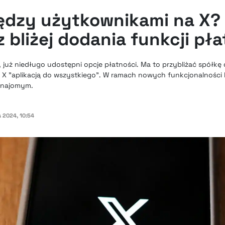
ędzy użytkownikami na X
z bliżej dodania funkcji pł
, już niedługo udostępni opcje płatności. Ma to przybliżać spółkę d
 X "aplikacją do wszystkiego". W ramach nowych funkcjonalności
 znajomym.
A 2024, 10:54