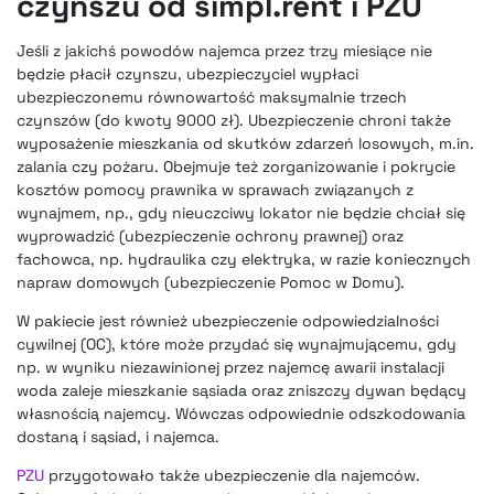
czynszu od simpl.rent i PZU
Jeśli z jakichś powodów najemca przez trzy miesiące nie
będzie płacił czynszu, ubezpieczyciel wypłaci
ubezpieczonemu równowartość maksymalnie trzech
czynszów (do kwoty 9000 zł). Ubezpieczenie chroni także
wyposażenie mieszkania od skutków zdarzeń losowych, m.in.
zalania czy pożaru. Obejmuje też zorganizowanie i pokrycie
kosztów pomocy prawnika w sprawach związanych z
wynajmem, np., gdy nieuczciwy lokator nie będzie chciał się
wyprowadzić (ubezpieczenie ochrony prawnej) oraz
fachowca, np. hydraulika czy elektryka, w razie koniecznych
napraw domowych (ubezpieczenie Pomoc w Domu).
W pakiecie jest również ubezpieczenie odpowiedzialności
cywilnej (OC), które może przydać się wynajmującemu, gdy
np. w wyniku niezawinionej przez najemcę awarii instalacji
woda zaleje mieszkanie sąsiada oraz zniszczy dywan będący
własnością najemcy. Wówczas odpowiednie odszkodowania
dostaną i sąsiad, i najemca.
PZU
przygotowało także ubezpieczenie dla najemców.