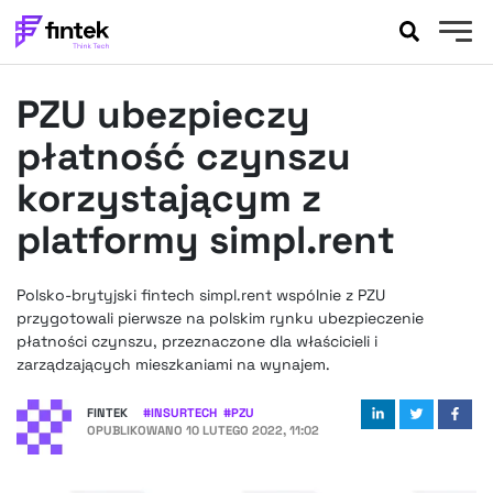
AKTUALNOŚCI
PZU ubezpieczy
BANKOWOŚĆ
EVENTY
płatność czynszu
FELIETONY
korzystającym z
WYWIADY
platformy simpl.rent
LEGAL
PODCASTY
Polsko-brytyjski fintech simpl.rent wspólnie z PZU
EXTRA
FINTEK
przygotowali pierwsze na polskim rynku ubezpieczenie
OKIEM EKSPERTA
płatności czynszu, przeznaczone dla właścicieli i
zarządzających mieszkaniami na wynajem.
FINTEK
#
INSURTECH
#
PZU
OPUBLIKOWANO
10 LUTEGO 2022, 11:02