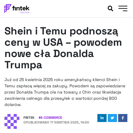
AKTUALNOŚCI
Shein i Temu podnoszą
BANKOWOŚĆ
EVENTY
ceny w USA – powodem
FELIETONY
nowe cła Donalda
WYWIADY
Trumpa
LEGAL
PODCASTY
Już od 25 kwietnia 2025 roku amerykańscy klienci Shein i
EXTRA
FINTEK
Temu zapłacą więcej za zakupy. Powodem są zapowiedziane
OKIEM EKSPERTA
przez Donalda Trumpa cła na towary z Chin oraz likwidacja
zwolnienia celnego dla przesyłek o wartości poniżej 800
dolarów.
FINTEK
#
E-COMMERCE
OPUBLIKOWANO
17 KWIETNIA 2025, 14:00