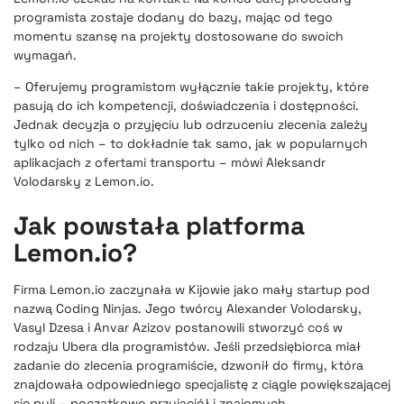
programista zostaje dodany do bazy, mając od tego
momentu szansę na projekty dostosowane do swoich
wymagań.
– Oferujemy programistom wyłącznie takie projekty, które
pasują do ich kompetencji, doświadczenia i dostępności.
Jednak decyzja o przyjęciu lub odrzuceniu zlecenia zależy
tylko od nich – to dokładnie tak samo, jak w popularnych
aplikacjach z ofertami transportu – mówi Aleksandr
Volodarsky z Lemon.io.
Jak powstała platforma
Lemon.io?
Firma Lemon.io zaczynała w Kijowie jako mały startup pod
nazwą Coding Ninjas. Jego twórcy Alexander Volodarsky,
Vasyl Dzesa i Anvar Azizov postanowili stworzyć coś w
rodzaju Ubera dla programistów. Jeśli przedsiębiorca miał
zadanie do zlecenia programiście, dzwonił do firmy, która
znajdowała odpowiedniego specjalistę z ciągle powiększającej
się puli – początkowo przyjaciół i znajomych.