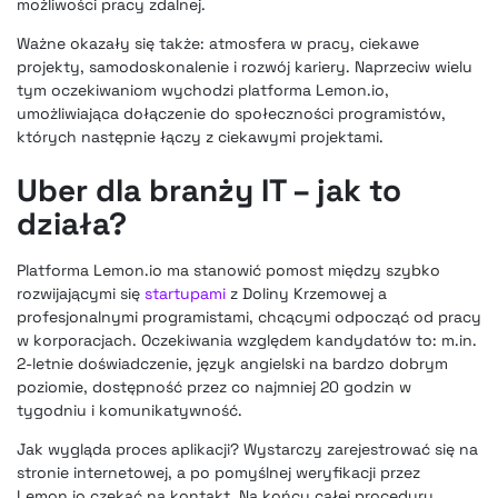
możliwości pracy zdalnej.
Ważne okazały się także: atmosfera w pracy, ciekawe
projekty, samodoskonalenie i rozwój kariery. Naprzeciw wielu
tym oczekiwaniom wychodzi platforma Lemon.io,
umożliwiająca dołączenie do społeczności programistów,
których następnie łączy z ciekawymi projektami.
Uber dla branży IT – jak to
działa?
Platforma Lemon.io ma stanowić pomost między szybko
rozwijającymi się
startupami
z Doliny Krzemowej a
profesjonalnymi programistami, chcącymi odpocząć od pracy
w korporacjach. Oczekiwania względem kandydatów to: m.in.
2-letnie doświadczenie, język angielski na bardzo dobrym
poziomie, dostępność przez co najmniej 20 godzin w
tygodniu i komunikatywność.
Jak wygląda proces aplikacji? Wystarczy zarejestrować się na
stronie internetowej, a po pomyślnej weryfikacji przez
Lemon.io czekać na kontakt. Na końcu całej procedury