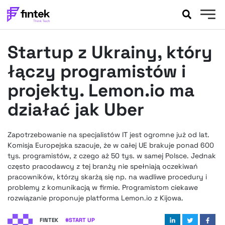
AKTUALNOŚCI
Startup z Ukrainy, który
BANKOWOŚĆ
EVENTY
łączy programistów i
FELIETONY
projekty. Lemon.io ma
WYWIADY
działać jak Uber
LEGAL
PODCASTY
Zapotrzebowanie na specjalistów IT jest ogromne już od lat.
EXTRA
FINTEK
Komisja Europejska szacuje, że w całej UE brakuje ponad 600
OKIEM EKSPERTA
tys. programistów, z czego aż 50 tys. w samej Polsce. Jednak
często pracodawcy z tej branży nie spełniają oczekiwań
pracowników, którzy skarżą się np. na wadliwe procedury i
problemy z komunikacją w firmie. Programistom ciekawe
rozwiązanie proponuje platforma Lemon.io z Kijowa.
FINTEK
#
START UP