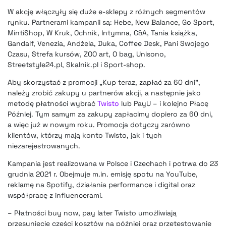
W akcję włączyły się duże e-sklepy z różnych segmentów
rynku. Partnerami kampanii są: Hebe, New Balance, Go Sport,
MintiShop, W Kruk, Ochnik, Intymna, C&A, Tania książka,
Gandalf, Venezia, Andżela, Duka, Coffee Desk, Pani Swojego
Czasu, Strefa kursów, ZOO art, O bag, Unisono,
Streetstyle24.pl, Skalnik.pl i Sport-shop.
Aby skorzystać z promocji „Kup teraz, zapłać za 60 dni”,
należy zrobić zakupy u partnerów akcji, a następnie jako
metodę płatności wybrać
Twisto
lub PayU – i kolejno Płacę
Później. Tym samym za zakupy zapłacimy dopiero za 60 dni,
a więc już w nowym roku. Promocja dotyczy zarówno
klientów, którzy mają konto Twisto, jak i tych
niezarejestrowanych.
Kampania jest realizowana w Polsce i Czechach i potrwa do 23
grudnia 2021 r. Obejmuje m.in. emisję spotu na YouTube,
reklamę na Spotify, działania performance i digital oraz
współpracę z influencerami.
– Płatności buy now, pay later Twisto umożliwiają
przesunięcie części kosztów na później oraz przetestowanie