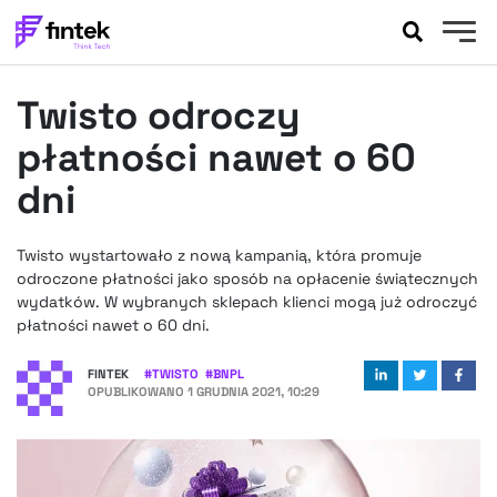
AKTUALNOŚCI
Twisto odroczy
BANKOWOŚĆ
EVENTY
płatności nawet o 60
FELIETONY
dni
WYWIADY
LEGAL
Twisto wystartowało z nową kampanią, która promuje
PODCASTY
odroczone płatności jako sposób na opłacenie świątecznych
EXTRA
wydatków. W wybranych sklepach klienci mogą już odroczyć
FINTEK
płatności nawet o 60 dni.
OKIEM EKSPERTA
FINTEK
#
TWISTO
#
BNPL
OPUBLIKOWANO
1 GRUDNIA 2021, 10:29