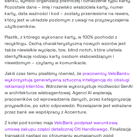
banku, symbol organizacji płatniczej i oznaczenie typu karty.
Pozostałe dane – imię i nazwisko właściciela karty, numer
karty, data ważności i kod – zostały przeniesione na rewers,
który jest w układzie poziomym z uwagi na przyzwyczajenia
użytkowników.
Plastik, z którego wykonano karty, w 100% pochodzi z
recyklingu. Cechą charakterystyczną nowych wzorów jest
także niewielkie wycięcie, tzw. blind notch, które ułatwia
identyfikację rodzaju karty osobom słabowidzącym i
niewidomym – czytamy w komunikacie.
Jakiś czas temu pisaliśmy również, że
pracownicy VeloBanku
wykorzystują generatywną sztuczną inteligencję do obsługi
reklamacji klientów
. Wdrożenie wykorzystuje możliwości GenAI
w architekturze wieloagentowej. Agenci AI wspierają
pracowników od wprowadzenia danych, przez kategoryzację
przypadków, po szkic odpowiedzi. Rozwiązanie jest wdrażane
przez bank we współpracy z Accenture.
Z kolei pod koniec maja
VeloBank podpisał warunkową
umowę zakupu części detalicznej Citi Handlowego
. Finalizacja
transakcji nastąpi po otrzymaniu wymaganych zgód