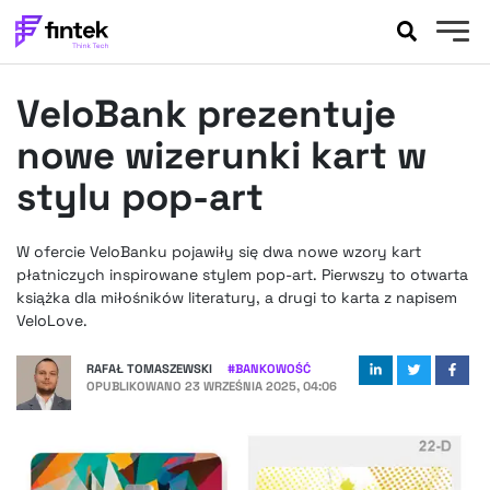
AKTUALNOŚCI
VeloBank prezentuje
BANKOWOŚĆ
EVENTY
nowe wizerunki kart w
FELIETONY
stylu pop-art
WYWIADY
LEGAL
W ofercie VeloBanku pojawiły się dwa nowe wzory kart
PODCASTY
płatniczych inspirowane stylem pop-art. Pierwszy to otwarta
EXTRA
książka dla miłośników literatury, a drugi to karta z napisem
FINTEK
VeloLove.
OKIEM EKSPERTA
RAFAŁ TOMASZEWSKI
#
BANKOWOŚĆ
OPUBLIKOWANO
23 WRZEŚNIA 2025, 04:06