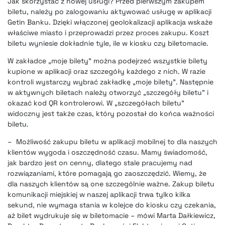
Jak skorzystać z nowej usługi? Przed pierwszym zakupem
biletu, należy po zalogowaniu aktywować usługę w aplikacji
Getin Banku. Dzięki włączonej geolokalizacji aplikacja wskaże
właściwe miasto i przeprowadzi przez proces zakupu. Koszt
biletu wyniesie dokładnie tyle, ile w kiosku czy biletomacie.
W zakładce „moje bilety” można podejrzeć wszystkie bilety
kupione w aplikacji oraz szczegóły każdego z nich. W razie
kontroli wystarczy wybrać zakładkę „moje bilety”. Następnie
w aktywnych biletach należy otworzyć „szczegóły biletu” i
okazać kod QR kontrolerowi. W „szczegółach biletu”
widoczny jest także czas, który pozostał do końca ważności
biletu.
– Możliwość zakupu biletu w aplikacji mobilnej to dla naszych
klientów wygoda i oszczędność czasu. Mamy świadomość,
jak bardzo jest on cenny, dlatego stale pracujemy nad
rozwiązaniami, które pomagają go zaoszczędzić. Wiemy, że
dla naszych klientów są one szczególnie ważne. Zakup biletu
komunikacji miejskiej w naszej aplikacji trwa tylko kilka
sekund, nie wymaga stania w kolejce do kiosku czy czekania,
aż bilet wydrukuje się w biletomacie – mówi Marta Dałkiewicz,