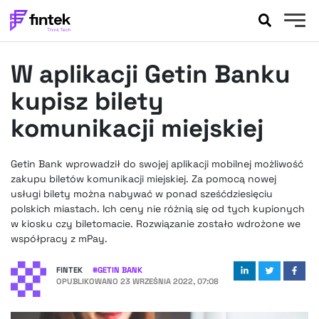
AKTUALNOŚCI
W aplikacji Getin Banku
BANKOWOŚĆ
EVENTY
kupisz bilety
FELIETONY
komunikacji miejskiej
WYWIADY
LEGAL
Getin Bank wprowadził do swojej aplikacji mobilnej możliwość
PODCASTY
zakupu biletów komunikacji miejskiej. Za pomocą nowej
EXTRA
usługi bilety można nabywać w ponad sześćdziesięciu
FINTEK
polskich miastach. Ich ceny nie różnią się od tych kupionych
OKIEM EKSPERTA
w kiosku czy biletomacie. Rozwiązanie zostało wdrożone we
współpracy z mPay.
FINTEK
#
GETIN BANK
OPUBLIKOWANO
23 WRZEŚNIA 2022, 07:08