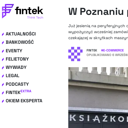
W Poznaniu 
Już jesienią na peryferyjnych
wypożyczyć wcześniej zamówion
AKTUALNOŚCI
czekającej w skrytkach maszy
BANKOWOŚĆ
EVENTY
FINTEK
#
E-COMMERCE
OPUBLIKOWANO
6 WRZEŚNI
FELIETONY
WYWIADY
LEGAL
PODCASTY
EXTRA
FINTEK
OKIEM EKSPERTA