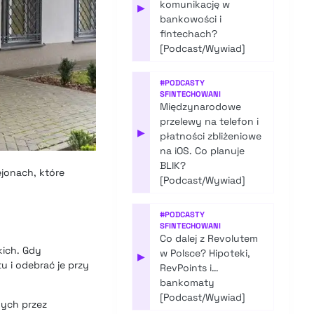
komunikację w
▶
bankowości i
fintechach?
[Podcast/Wywiad]
#
PODCASTY
SFINTECHOWANI
Międzynarodowe
przelewy na telefon i
▶
płatności zbliżeniowe
na iOS. Co planuje
BLIK?
ejonach, które
[Podcast/Wywiad]
#
PODCASTY
SFINTECHOWANI
Co dalej z Revolutem
kich. Gdy
w Polsce? Hipoteki,
▶
 i odebrać je przy
RevPoints i…
bankomaty
[Podcast/Wywiad]
nych przez