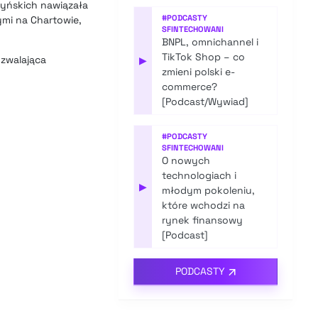
zyńskich nawiązała
#
PODCASTY
ymi na Chartowie,
SFINTECHOWANI
BNPL, omnichannel i
TikTok Shop – co
ozwalająca
▶
zmieni polski e-
commerce?
[Podcast/Wywiad]
#
PODCASTY
SFINTECHOWANI
O nowych
technologiach i
▶
młodym pokoleniu,
które wchodzi na
rynek finansowy
[Podcast]
PODCASTY