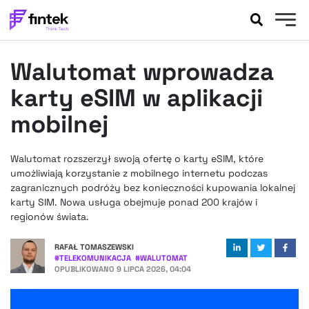
AKTUALNOŚCI
Walutomat wprowadza
BANKOWOŚĆ
EVENTY
karty eSIM w aplikacji
FELIETONY
mobilnej
WYWIADY
LEGAL
Walutomat rozszerzył swoją ofertę o karty eSIM, które
PODCASTY
umożliwiają korzystanie z mobilnego internetu podczas
EXTRA
zagranicznych podróży bez konieczności kupowania lokalnej
FINTEK
karty SIM. Nowa usługa obejmuje ponad 200 krajów i
OKIEM EKSPERTA
regionów świata.
RAFAŁ TOMASZEWSKI
#
TELEKOMUNIKACJA
#
WALUTOMAT
OPUBLIKOWANO
9 LIPCA 2026, 04:04