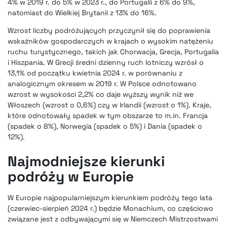
4% w 2019 r. do 5% w 2023 r., do Portugalii z 6% do 9%,
natomiast do Wielkiej Brytanii z 13% do 16%.
Wzrost liczby podróżujących przyczynił się do poprawienia
wskaźników gospodarczych w krajach o wysokim natężeniu
ruchu turystycznego, takich jak Chorwacja, Grecja, Portugalia
i Hiszpania. W Grecji średni dzienny ruch lotniczy wzrósł o
13,1% od początku kwietnia 2024 r. w porównaniu z
analogicznym okresem w 2019 r. W Polsce odnotowano
wzrost w wysokości 2,2% co daje wyższy wynik niż we
Włoszech (wzrost o 0,6%) czy w Irlandii (wzrost o 1%). Kraje,
które odnotowały spadek w tym obszarze to m.in. Francja
(spadek o 8%), Norwegia (spadek o 5%) i Dania (spadek o
12%).
Najmodniejsze kierunki
podróży w Europie
W Europie najpopularniejszym kierunkiem podróży tego lata
(czerwiec-sierpień 2024 r.) będzie Monachium, co częściowo
związane jest z odbywającymi się w Niemczech Mistrzostwami