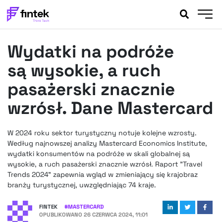
AKTUALNOŚCI
Wydatki na podróże
BANKOWOŚĆ
EVENTY
są wysokie, a ruch
FELIETONY
pasażerski znacznie
WYWIADY
wzrósł. Dane Mastercard
LEGAL
PODCASTY
W 2024 roku sektor turystyczny notuje kolejne wzrosty.
EXTRA
FINTEK
Według najnowszej analizy Mastercard Economics Institute,
OKIEM EKSPERTA
wydatki konsumentów na podróże w skali globalnej są
wysokie, a ruch pasażerski znacznie wzrósł. Raport "Travel
Trends 2024" zapewnia wgląd w zmieniający się krajobraz
branży turystycznej, uwzględniając 74 kraje.
FINTEK
#
MASTERCARD
OPUBLIKOWANO
26 CZERWCA 2024, 11:01