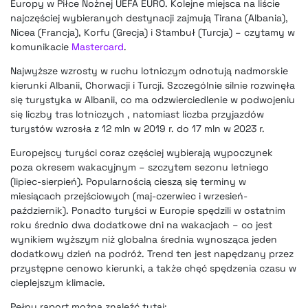
Europy w Piłce Nożnej UEFA EURO. Kolejne miejsca na liście
najczęściej wybieranych destynacji zajmują Tirana (Albania),
Nicea (Francja), Korfu (Grecja) i Stambuł (Turcja) – czytamy w
komunikacie
Mastercard
.
Najwyższe wzrosty w ruchu lotniczym odnotują nadmorskie
kierunki Albanii, Chorwacji i Turcji. Szczególnie silnie rozwinęła
się turystyka w Albanii, co ma odzwierciedlenie w podwojeniu
się liczby tras lotniczych , natomiast liczba przyjazdów
turystów wzrosła z 12 mln w 2019 r. do 17 mln w 2023 r.
Europejscy turyści coraz częściej wybierają wypoczynek
poza okresem wakacyjnym – szczytem sezonu letniego
(lipiec-sierpień). Popularnością cieszą się terminy w
miesiącach przejściowych (maj-czerwiec i wrzesień-
październik). Ponadto turyści w Europie spędzili w ostatnim
roku średnio dwa dodatkowe dni na wakacjach – co jest
wynikiem wyższym niż globalna średnia wynosząca jeden
dodatkowy dzień na podróż. Trend ten jest napędzany przez
przystępne cenowo kierunki, a także chęć spędzenia czasu w
cieplejszym klimacie.
Pełny raport można znaleźć tutaj: