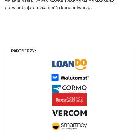
zmianie hasła, konto można swobodnie odblokować,
potwierdzając tożsamość skanem twarzy.
PARTNERZY: