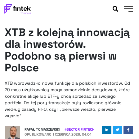
AKTUALNOŚCI
XTB z kolejną innowacją
BANKOWOŚĆ
EVENTY
dla inwestorów.
FELIETONY
Podobno są pierwsi w
WYWIADY
Polsce
LEGAL
PODCASTY
XTB wprowadziło nową funkcję dla polskich inwestorów. Od
EXTRA
FINTEK
29 maja użytkownicy mogą samodzielnie decydować, które
OKIEM EKSPERTA
konkretne akcje lub ETF-y chcą sprzedać ze swojego
portfela. Do tej pory transakcje były rozliczane głównie
według zasady FIFO, czyli „pierwsze weszło, pierwsze
wyszło”.
RAFAŁ TOMASZEWSKI
#
SEKTOR FINTECH
OPUBLIKOWANO
1 CZERWCA 2026, 04:04