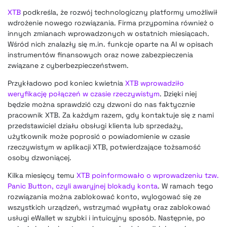
XTB
podkreśla, że rozwój technologiczny platformy umożliwił
wdrożenie nowego rozwiązania. Firma przypomina również o
innych zmianach wprowadzonych w ostatnich miesiącach.
Wśród nich znalazły się m.in. funkcje oparte na AI w opisach
instrumentów finansowych oraz nowe zabezpieczenia
związane z cyberbezpieczeństwem.
Przykładowo pod koniec kwietnia
XTB wprowadziło
weryfikację połączeń w czasie rzeczywistym
. Dzięki niej
będzie można sprawdzić czy dzwoni do nas faktycznie
pracownik XTB. Za każdym razem, gdy kontaktuje się z nami
przedstawiciel działu obsługi klienta lub sprzedaży,
użytkownik może poprosić o powiadomienie w czasie
rzeczywistym w aplikacji XTB, potwierdzające tożsamość
osoby dzwoniącej.
Kilka miesięcy temu
XTB poinformowało o wprowadzeniu tzw.
Panic Button, czyli awaryjnej blokady konta
. W ramach tego
rozwiązania można zablokować konto, wylogować się ze
wszystkich urządzeń, wstrzymać wypłaty oraz zablokować
usługi eWallet w szybki i intuicyjny sposób. Następnie, po